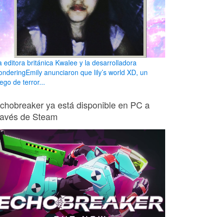
a editora británica Kwalee y la desarrolladora
onderingEmily anunciaron que lily’s world XD, un
ego de terror...
chobreaker ya está disponible en PC a
ravés de Steam