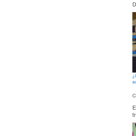
D
¿
a
C
E
t