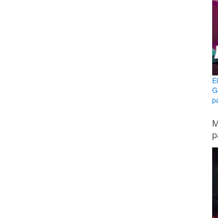
E
G
p
M
p