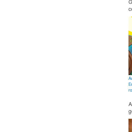
G
c
A
E
ro
A
g