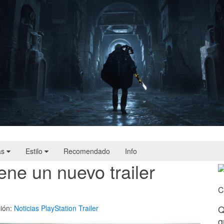
Hell Is Us | Reseña
as
Estilo
Recomendado
Info
ene un nuevo trailer
C
Q
ión:
Noticias
PlayStation
Trailer
g