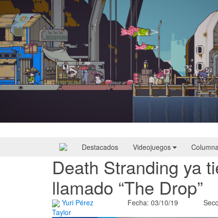
Doloc Town | Reseña
Destacados
Videojuegos
Column
Death Stranding ya ti
llamado “The Drop”
Yuri Pérez
Fecha: 03/10/19
Secc
Taylor