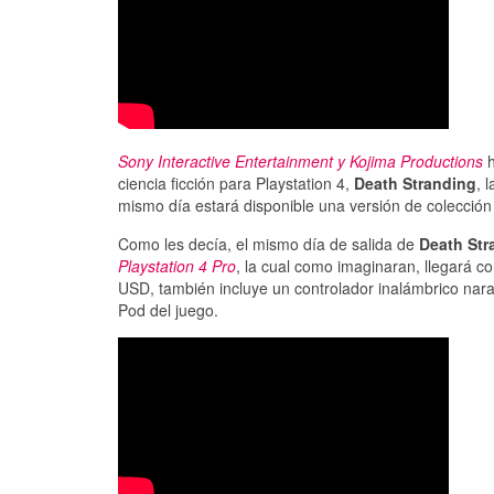
Sony Interactive Entertainment y Kojima Productions
h
ciencia ficción para Playstation 4,
Death Stranding
, 
mismo día estará disponible una versión de colecció
Como les decía, el mismo día de salida de
Death Str
Playstation 4 Pro
, la cual como imaginaran, llegará c
USD, también incluye un controlador inalámbrico nara
Pod del juego.