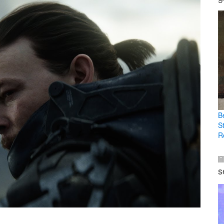
B
S
R
l
s