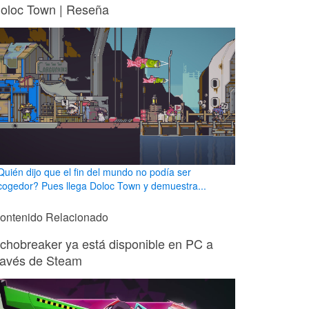
oloc Town | Reseña
Quién dijo que el fin del mundo no podía ser
cogedor? Pues llega Doloc Town y demuestra...
ontenido Relacionado
chobreaker ya está disponible en PC a
ravés de Steam