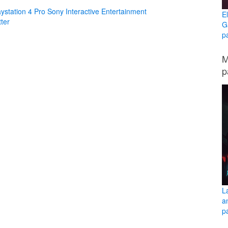
aystation 4 Pro
Sony Interactive Entertainment
E
ter
G
p
M
p
L
a
pa