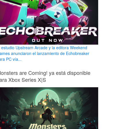
l estudio Upstream Arcade y la editora Weekend
ames anunciaron el lanzamiento de Echobreaker
ara PC vía...
onsters are Coming! ya está disponible
ara Xbox Series X|S