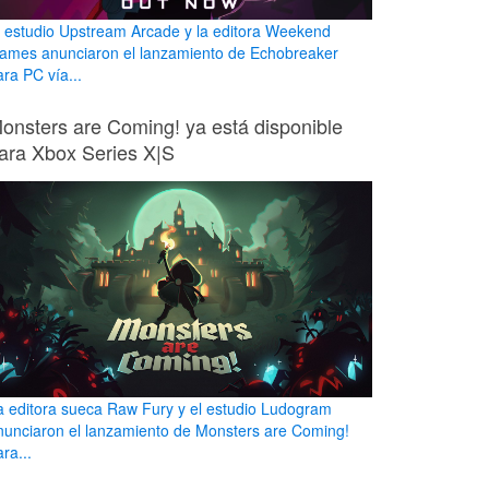
l estudio Upstream Arcade y la editora Weekend
ames anunciaron el lanzamiento de Echobreaker
ara PC vía...
onsters are Coming! ya está disponible
ara Xbox Series X|S
a editora sueca Raw Fury y el estudio Ludogram
nunciaron el lanzamiento de Monsters are Coming!
ra...