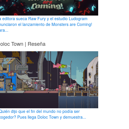
a editora sueca Raw Fury y el estudio Ludogram
nunciaron el lanzamiento de Monsters are Coming!
ra...
oloc Town | Reseña
Quién dijo que el fin del mundo no podía ser
cogedor? Pues llega Doloc Town y demuestra...