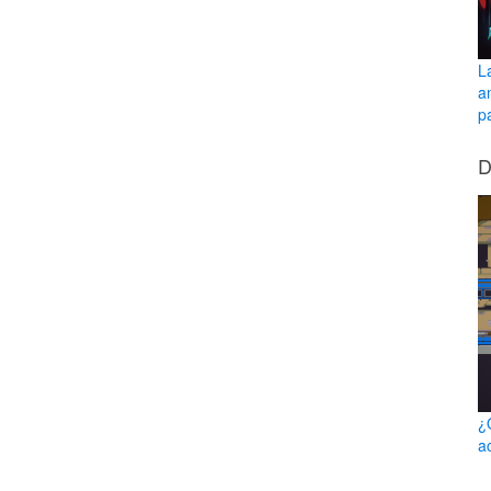
L
a
pa
D
¿
a