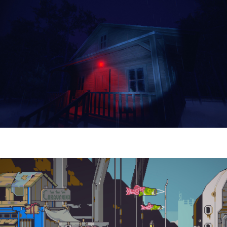
Yellowcreek Stories – The Cabin Watcher
| Reseña