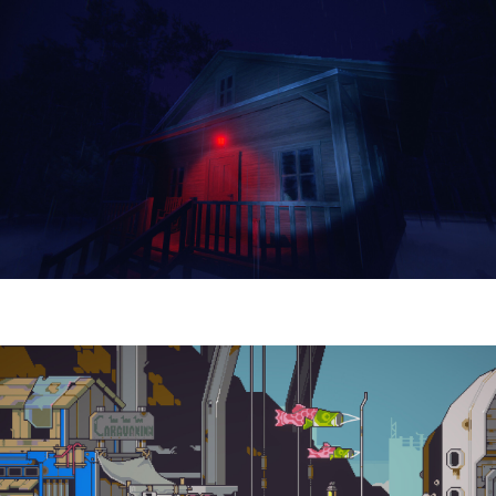
Yellowcreek Stories – The Cabin Watcher
| Reseña