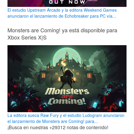
El estudio Upstream Arcade y la editora Weekend Games
anunciaron el lanzamiento de Echobreaker para PC vía...
Monsters are Coming! ya está disponible para
Xbox Series X|S
La editora sueca Raw Fury y el estudio Ludogram anunciaron
el lanzamiento de Monsters are Coming! para...
¡Busca en nuestras
+29312
notas de contenido!