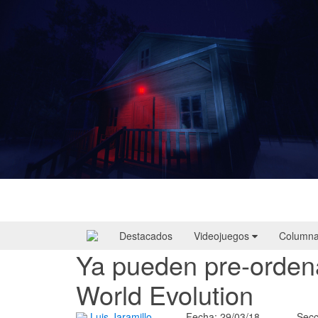
Yellowcreek Stories – The Cabin Watcher
| Reseña
Destacados
Videojuegos
Column
Ya pueden pre-ordena
World Evolution
Luis Jaramillo
Fecha: 29/03/18
Secc