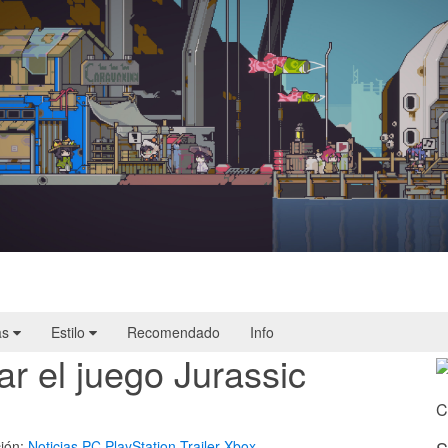
Doloc Town | Reseña
as
Estilo
Recomendado
Info
r el juego Jurassic
C
ión:
Noticias
PC
PlayStation
Trailer
Xbox