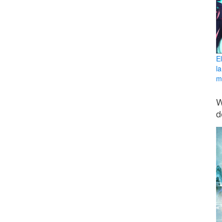
E
l
ma
W
d