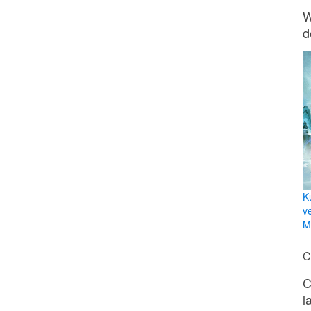
W
d
K
v
Mi
C
C
l