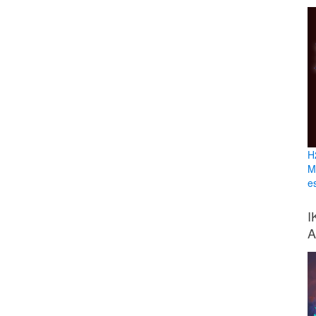
H
M
e
I
A