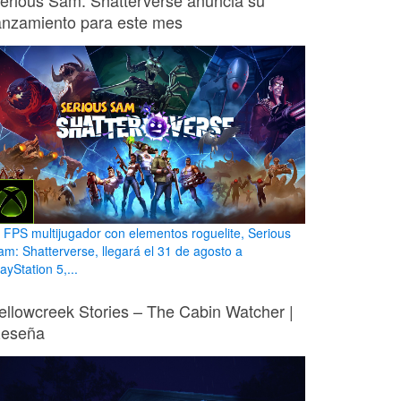
erious Sam: Shatterverse anuncia su
anzamiento para este mes
l FPS multijugador con elementos roguelite, Serious
am: Shatterverse, llegará el 31 de agosto a
ayStation 5,...
ellowcreek Stories – The Cabin Watcher |
eseña