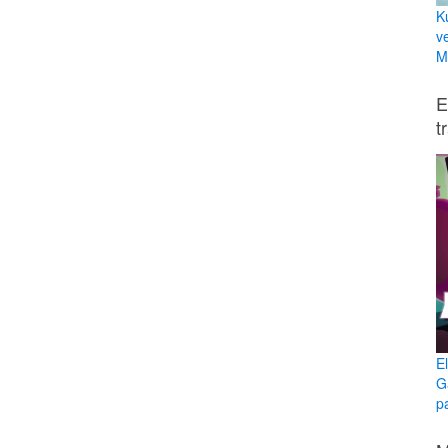
K
v
Mi
E
t
E
G
p