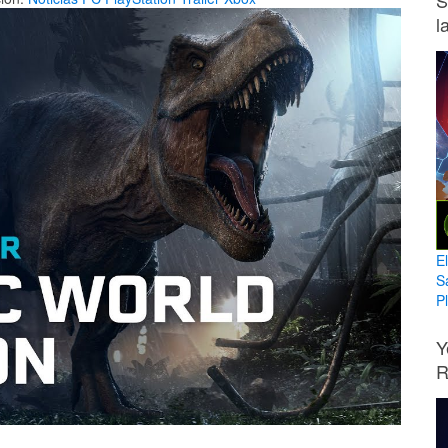
S
l
E
S
Pl
Y
R