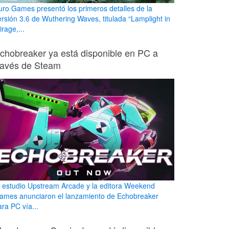
uro Games presentó los primeros detalles de la
ersión 3.6 de Wuthering Waves, titulada “Lamplight in
rage,...
chobreaker ya está disponible en PC a
ravés de Steam
l estudio Upstream Arcade y la editora Weekend
ames anunciaron el lanzamiento de Echobreaker
ara PC vía...