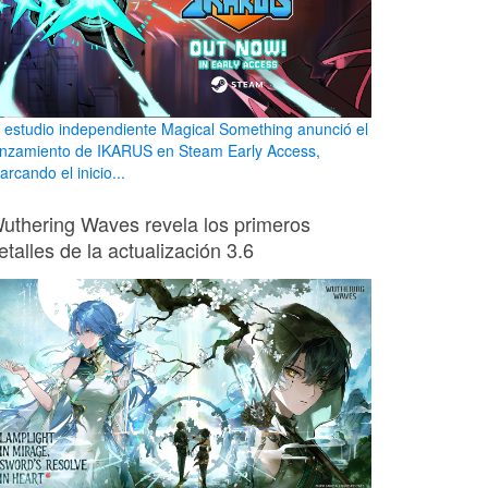
l estudio independiente Magical Something anunció el
anzamiento de IKARUS en Steam Early Access,
rcando el inicio...
uthering Waves revela los primeros
etalles de la actualización 3.6