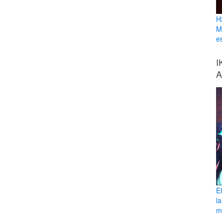
H
M
e
I
A
E
l
ma