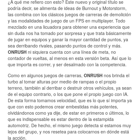
¿A qué me refiero con esto? Este nuevo y original título se
podría decir, se alimenta de ideas de Burnout y Motorstorm,
las combina con los clásicos juegos de carreras de demolición
y las modalidades de juego de un FPS en multiplayer. Todo
mezclado en una licuadora para obtener una experiencia que
sin duda nos ha tomado por sorpresa y que trata básicamente
de jugar en equipos y ganar la mayor cantidad de puntos, ya
sea derribando rivales, pasando puntos de control y más.
ONRUSH
ni siquiera cuenta con una línea de meta, no
contador de vueltas, al menos en esta versión beta. Así que lo
que importa es correr, y ser desalmado con la competencia.
Como en algunos juegos de carreras,
ONRUSH
nos brinda el
turbo al tomar alturas por medio de rampas o el propio
terreno, también al derribar o destruir otros vehículos, ya sean
de el equipo contrario, o los que pone el propio juego con IA.
De esta forma tomamos velocidad, que es lo que sí importa ya
que con esto podemos crear embestidas más potentes,
olvidándonos como ya dije, de estar en primeros o últimos, lo
que es indispensable es estar dentro de la estampida
automotriz. De hecho, el mismo juego detecta si estamos muy
lejos del grupo, y nos resetea para colocarnos en dónde está
la acción.