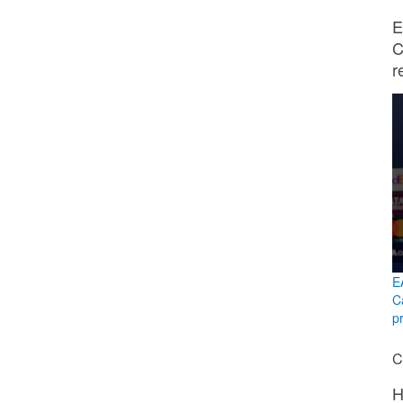
E
C
r
E
C
p
C
H