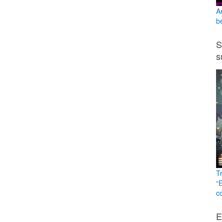
A
b
S
s
T
“
c
E