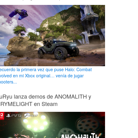
ecuerdo la primera vez que puse Halo: Combat
volved en mi Xbox original… venía de jugar
ooters...
uRyu lanza demos de ANOMALITH y
RYMELIGHT en Steam