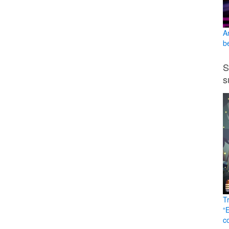
A
b
S
s
T
“
c