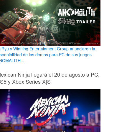
uRyu y Winning Entertainment Group anunciaron la
isponibilidad de las demos para PC de sus juegos
NOMALITH...
exican Ninja llegará el 20 de agosto a PC,
S5 y Xbox Series X|S