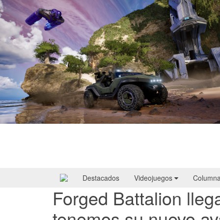
Halo: Campaign Evolved | Reseña
Destacados
Videojuegos
Column
Forged Battalion lle
tenemos su nuevo a