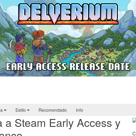
Delverium llegará a Steam Early Access
el 22 de septiembre
as
Estilo
Recomendado
Info
ga a Steam Early Access y
vance
C