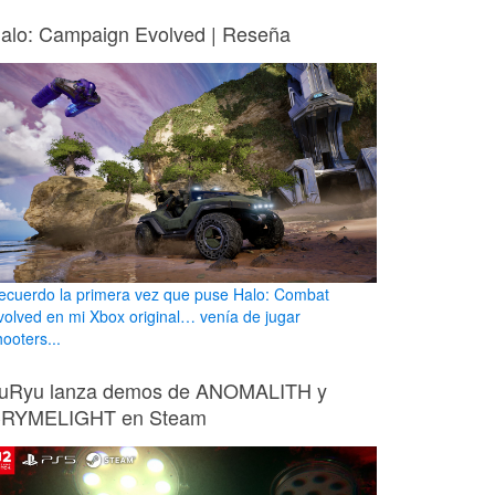
alo: Campaign Evolved | Reseña
ecuerdo la primera vez que puse Halo: Combat
volved en mi Xbox original… venía de jugar
ooters...
uRyu lanza demos de ANOMALITH y
RYMELIGHT en Steam