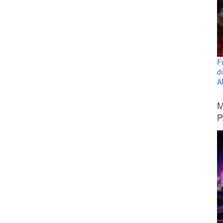
F
d
A
M
P