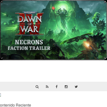
Warhammer 40,000: Dawn of War IV
presenta a los Necrones en un nuevo
tráiler
ontenido Reciente