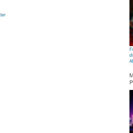
ter
F
d
A
M
P