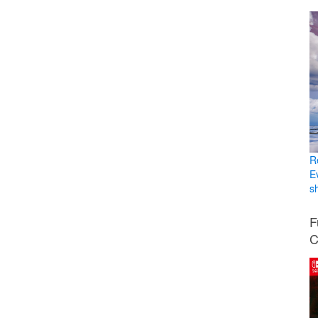
R
E
sh
F
C