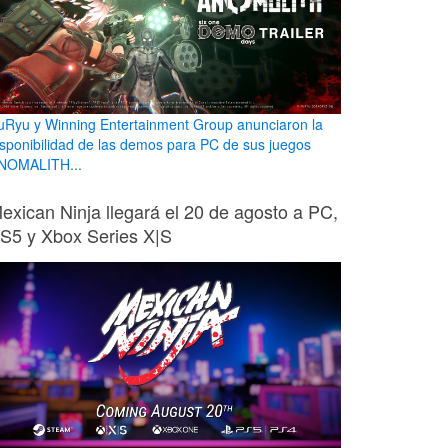
uRyu y Winning Entertainment Group anunciaron la
isponibilidad de las demos para PC de sus juegos
NOMALITH...
exican Ninja llegará el 20 de agosto a PC,
S5 y Xbox Series X|S