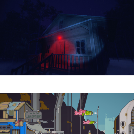
Yellowcreek Stories – The Cabin Watcher
| Reseña