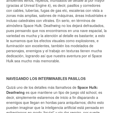
ambientes llenos, repletos, inundados de detalle al por mayor
(gracias al Unreal Engine 4), es decir, pasillos y corredores
con cables, tuberías, fugas de gas etc, escaleras con vista a
zonas más amplias, salones de máquinas, áreas industriales e
incluso catedrales con vitrales. En serio, en términos de
atmósfera Space Hulk: Deathwing no los dejará defraudados,
pues pensando que nos encontramos en una nave espacial, la
variedad es mucha y la atención al detalle es bastante; a esto
le sumamos que los efectos visuales como explosiones, e
iluminación son excelentes, también los modelados de
personajes, enemigos y el trabajo en texturas tienen mucha
dedicación, logrando así que nuestra aventura por el Space
Hulk sea mucho más memorable.
NAVEGANDO LOS INTERMINABLES PASILLOS
Quizá uno de los detalles más llamativos de
Space Hulk:
Deathwing
es que mantiene un tipo de juego old school, es
decir, simplemente estaremos de inicio a fin disparando a
enemigos que llegan en hordas para aniquilarnos; dicho esto
pueden imaginar que la inteligencia artificial está pensada en
enfrentarnos en modo “brutal” y sin dar respiro, por suerte