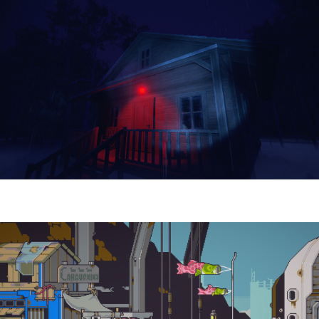
Yellowcreek Stories – The Cabin Watcher
| Reseña