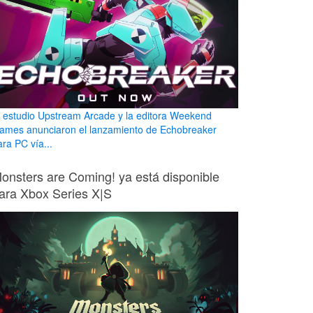
l estudio Upstream Arcade y la editora Weekend
ames anunciaron el lanzamiento de Echobreaker
ara PC vía...
onsters are Coming! ya está disponible
ara Xbox Series X|S