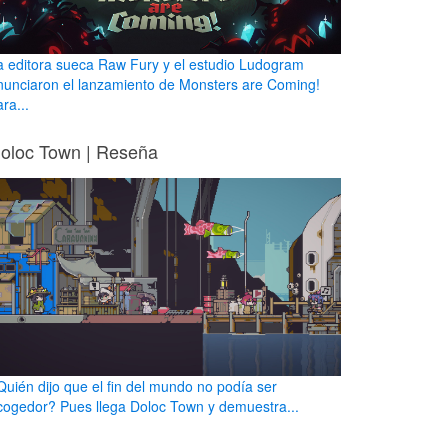
a editora sueca Raw Fury y el estudio Ludogram
nunciaron el lanzamiento de Monsters are Coming!
ra...
oloc Town | Reseña
Quién dijo que el fin del mundo no podía ser
cogedor? Pues llega Doloc Town y demuestra...