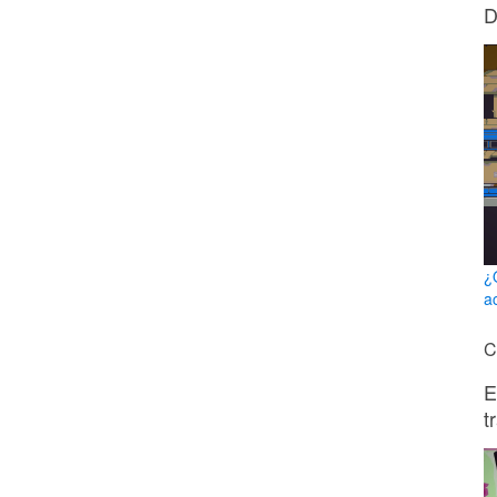
D
¿
a
C
E
t