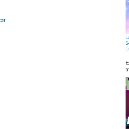
ter
L
S
ju
E
t