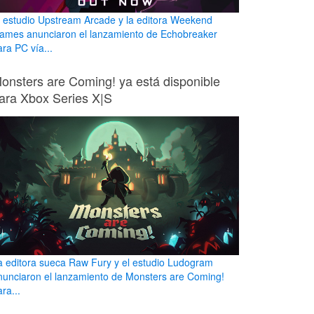
l estudio Upstream Arcade y la editora Weekend
ames anunciaron el lanzamiento de Echobreaker
ara PC vía...
onsters are Coming! ya está disponible
ara Xbox Series X|S
a editora sueca Raw Fury y el estudio Ludogram
nunciaron el lanzamiento de Monsters are Coming!
ra...