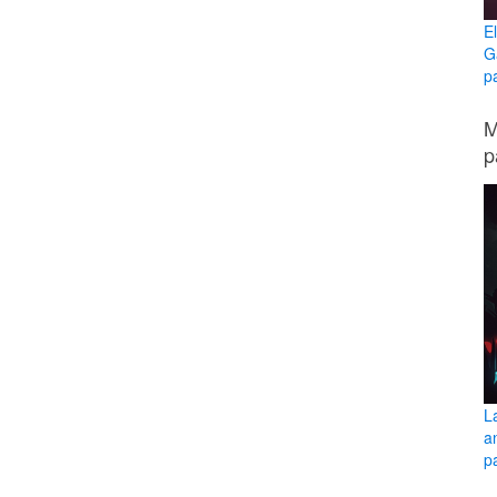
E
G
p
M
p
L
a
pa