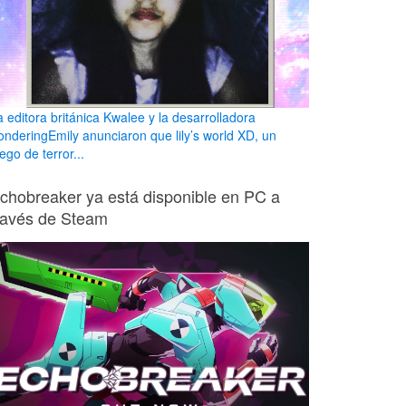
a editora británica Kwalee y la desarrolladora
onderingEmily anunciaron que lily’s world XD, un
ego de terror...
chobreaker ya está disponible en PC a
ravés de Steam