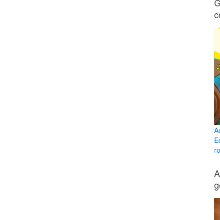
G
c
A
E
ro
A
g