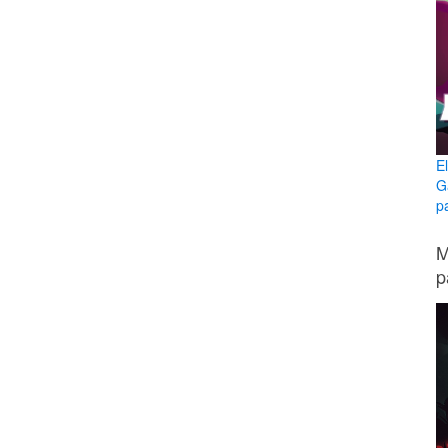
E
G
p
M
p