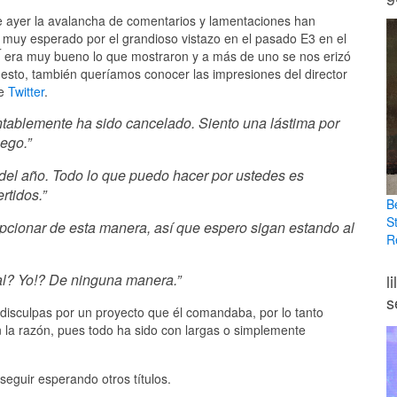
 ayer la avalancha de comentarios y lamentaciones han
o muy esperado por el grandioso vistazo en el pasado E3 en el
Í era muy bueno lo que mostraron y a más de uno se nos erizó
 esto, también queríamos conocer las impresiones del director
de
Twitter
.
ablemente ha sido cancelado. Siento una lástima por
ego.”
o del año. Todo lo que puedo hacer por ustedes es
rtidos.”
B
S
pcionar de esta manera, así que espero sigan estando al
R
l
l? Yo!? De ninguna manera.”
s
disculpas por un proyecto que él comandaba, por lo tanto
 la razón, pues todo ha sido con largas o simplemente
seguir esperando otros títulos.