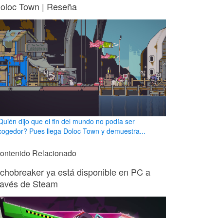
oloc Town | Reseña
Quién dijo que el fin del mundo no podía ser
cogedor? Pues llega Doloc Town y demuestra...
ontenido Relacionado
chobreaker ya está disponible en PC a
ravés de Steam