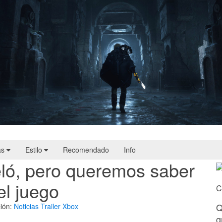
Hell Is Us | Reseña
as
Estilo
Recomendado
Info
ló, pero queremos saber
el juego
C
Q
ión:
Noticias
Trailer
Xbox
g