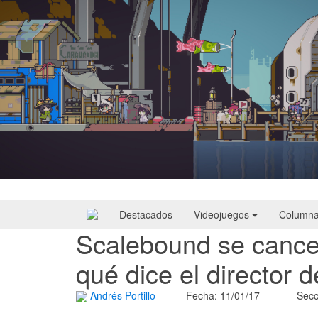
Doloc Town | Reseña
Destacados
Videojuegos
Column
Scalebound se cance
qué dice el director d
Andrés Portillo
Fecha: 11/01/17
Secc