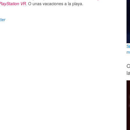
PlayStation VR
. O unas vacaciones a la playa.
ter
S
m
C
l