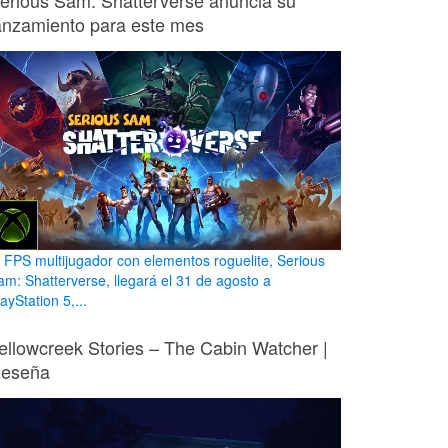
erious Sam: Shatterverse anuncia su
anzamiento para este mes
l FPS multijugador con elementos roguelite, Serious
am: Shatterverse, llegará el 31 de agosto a
ayStation 5,...
ellowcreek Stories – The Cabin Watcher |
eseña