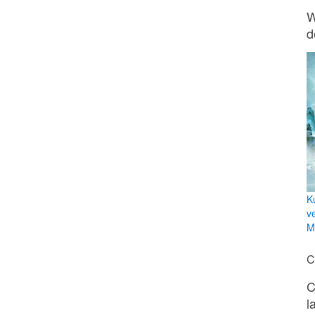
W
d
K
v
Mi
C
C
l