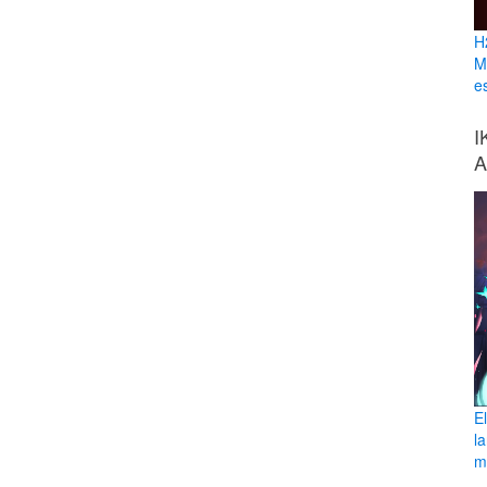
H
M
e
I
A
E
l
ma