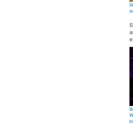
S
a
S
a
e
B
W
pa