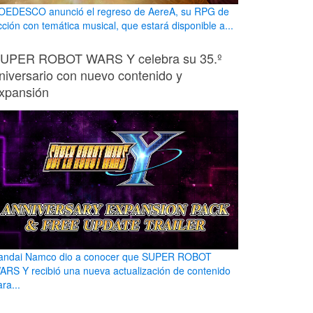
OEDESCO anunció el regreso de AereA, su RPG de
cción con temática musical, que estará disponible a...
UPER ROBOT WARS Y celebra su 35.º
niversario con nuevo contenido y
xpansión
andai Namco dio a conocer que SUPER ROBOT
ARS Y recibió una nueva actualización de contenido
ra...