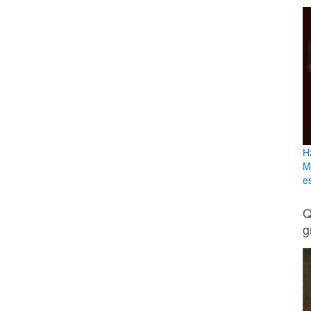
H
M
e
Q
g