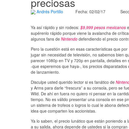
preciosas
Andrés Portillo
Fecha: 02/02/17
Secc
Ya así rápido y sin rodeos:
$9,999 pesos mexicanos
e
supérenlo rápido porque viene la avalancha de crítica
algunos fans de
Nintendo
defendiendo el precio contra
Pero la cuestión está en esas características que por
jugar sin necesidad de televisión, no sabemos bien q
parecer 1080p en TV y 720p en pantalla, detalles en s
-que esperemos que haya-, los precios disparatados de
de lanzamiento.
Disculpe usted querido lector si es fanático de
Ninten
y Arms para darle “frescura” a su consola, pero se fu
Wild. De ahí en fuera no quiero ni pensar en la cant
tiempo. No es válido presentar una consola en ese p
un sistema de trofeos o logros lo cual le abona defe
idea que comparten los accionistas.
Ya lo saben, el precio lunático que están poniendo a 
a su salida, ahora depende de ustedes si la compran 