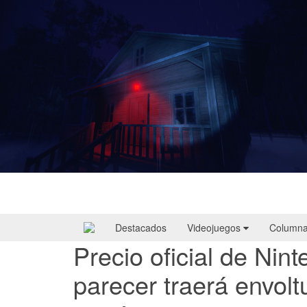
Yellowcreek Stories – The Cabin Watcher
| Reseña
Destacados
Videojuegos
Column
Precio oficial de Nin
parecer traerá envolt