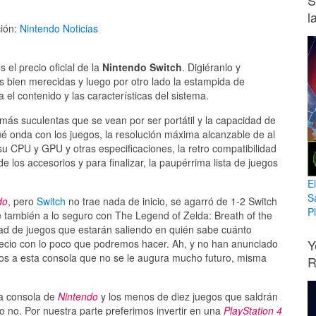
S
l
ión:
Nintendo
Noticias
s el precio oficial de la
Nintendo Switch
. Digiéranlo y
s bien merecidas y luego por otro lado la estampida de
 el contenido y las características del sistema.
 más suculentas que se vean por ser portátil y la capacidad de
ué onda con los juegos, la resolución máxima alcanzable de al
u CPU y GPU y otras especificaciones, la retro compatibilidad
 los accesorios y para finalizar, la paupérrima lista de juegos
E
S
do
, pero
Switch
no trae nada de inicio, se agarró de 1-2 Switch
Pl
e también a lo seguro con The Legend of Zelda: Breath of the
idad de juegos que estarán saliendo en quién sabe cuánto
Y
recio con lo poco que podremos hacer. Ah, y no han anunciado
ctos a esta consola que no se le augura mucho futuro, misma
R
la consola de
Nintendo
y los menos de diez juegos que saldrán
o no. Por nuestra parte preferimos invertir en una
PlayStation 4