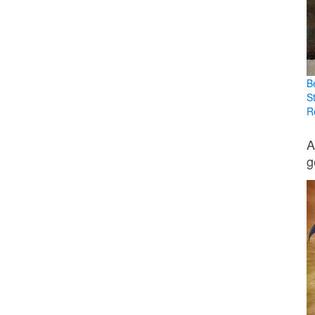
B
S
R
A
g