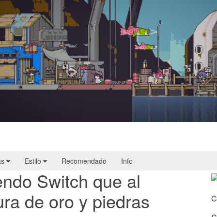
Doloc Town | Reseña
as
Estilo
Recomendado
Info
tendo Switch que al
ura de oro y piedras
C