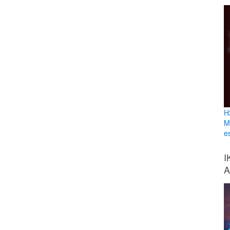
H
M
e
I
A