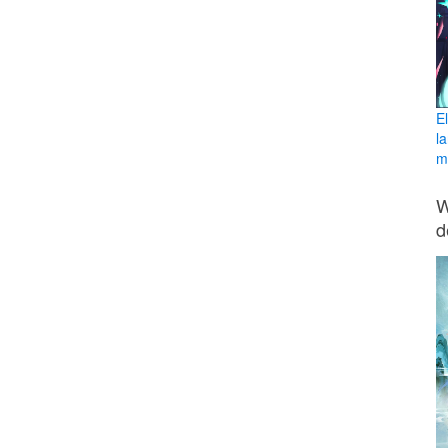
E
l
ma
W
d