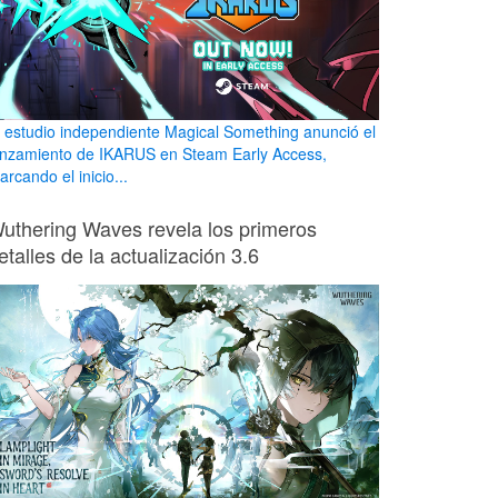
l estudio independiente Magical Something anunció el
anzamiento de IKARUS en Steam Early Access,
rcando el inicio...
uthering Waves revela los primeros
etalles de la actualización 3.6