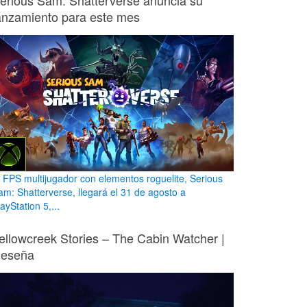
erious Sam: Shatterverse anuncia su
anzamiento para este mes
l FPS multijugador con elementos roguelite, Serious
am: Shatterverse, llegará el 31 de agosto a
ayStation 5,...
ellowcreek Stories – The Cabin Watcher |
eseña