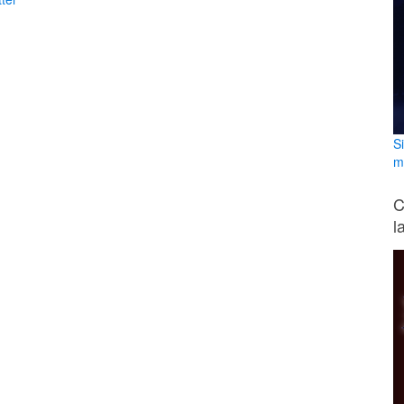
S
m
C
l