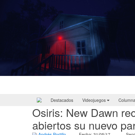
Yellowcreek Stories – The Cabin Watcher
| Reseña
Destacados
Videojuegos
Column
Osiris: New Dawn rec
abiertos su nuevo par
Andrés Portillo
Fecha: 31/05/17
Secc