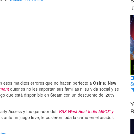
S
l
E
n esos malditos errores que no hacen perfecto a
Osiris: New
S
nment
quienes no les importan sus familias ni su vida social y se
Pl
uego que está disponible en Steam con un descuento del 20%
Y
R
arly Access y fue ganador del
“PAX West Best Indie MMO” y
s ante un juego leve, le pusieron toda la carne en el asador.
ter