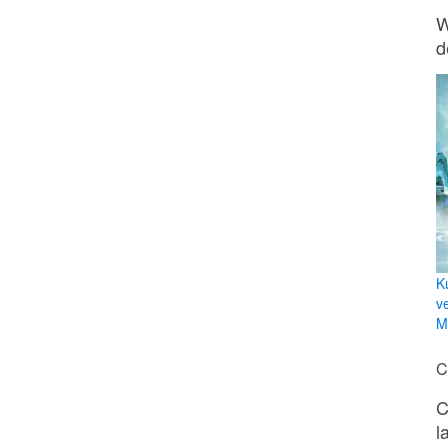
W
d
K
v
Mi
C
C
l