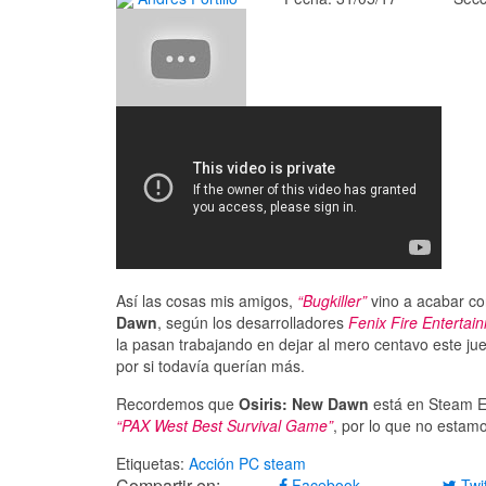
Así las cosas mis amigos,
“Bugkiller”
vino a acabar co
Dawn
, según los desarrolladores
Fenix Fire Entertai
la pasan trabajando en dejar al mero centavo este j
por si todavía querían más.
Recordemos que
Osiris: New Dawn
está en Steam E
“PAX West Best Survival Game”
, por lo que no estamo
Etiquetas:
Acción
PC
steam
Compartir en:
Facebook
Twit