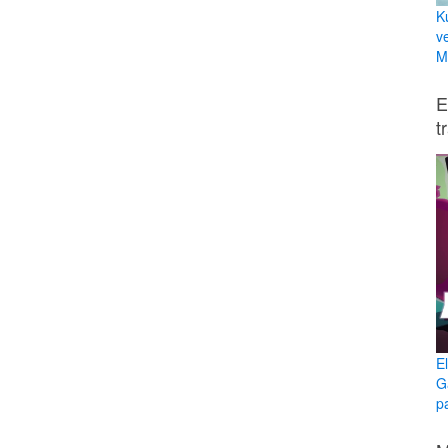
K
v
Mi
E
t
E
G
p