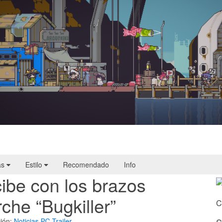
Doloc Town | Reseña
as
Estilo
Recomendado
Info
ibe con los brazos
che “Bugkiller”
C
ión:
Noticias
PC
Trailer