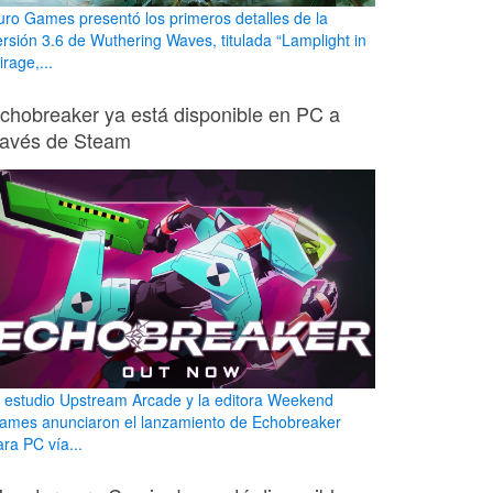
uro Games presentó los primeros detalles de la
ersión 3.6 de Wuthering Waves, titulada “Lamplight in
rage,...
chobreaker ya está disponible en PC a
ravés de Steam
l estudio Upstream Arcade y la editora Weekend
ames anunciaron el lanzamiento de Echobreaker
ara PC vía...