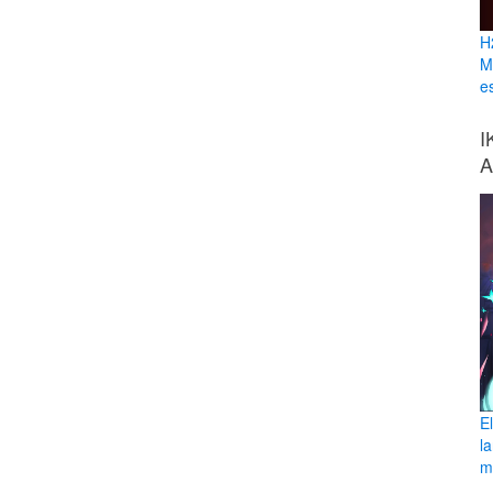
H
M
e
I
A
E
l
ma