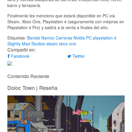
barro y terracería.
Finalmente les menciono que estará disponible en PC vía
Steam, Xbox One, Playstation 4 (seguramente con mejoras en
Playstation 4 Pro) y saldrá a la venta a finales del año.
Etiquetas:
Bandai Namco
Carreras
Nvidia
PC
playstation 4
Slightly Mad Studios
steam
xbox one
Compartir en:
Facebook
Twitter
Contenido Reciente
Doloc Town | Reseña