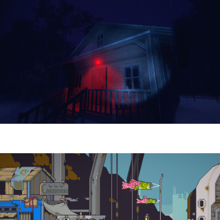
Yellowcreek Stories – The Cabin Watcher
| Reseña