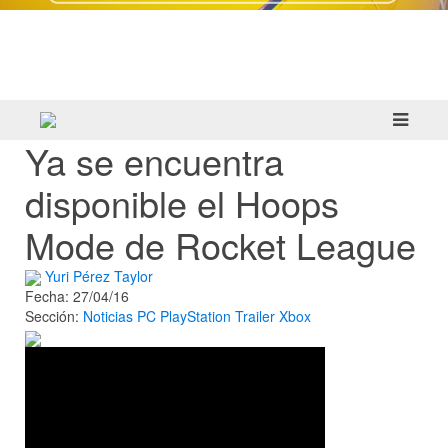
Crazy Taxi: World Tour ya prepara su
primera prueba multijugador cerrada en
septiembre
Ya se encuentra
disponible el Hoops
Mode de Rocket League
Yuri Pérez Taylor
Fecha: 27/04/16
Sección:
Noticias
PC
PlayStation
Trailer
Xbox