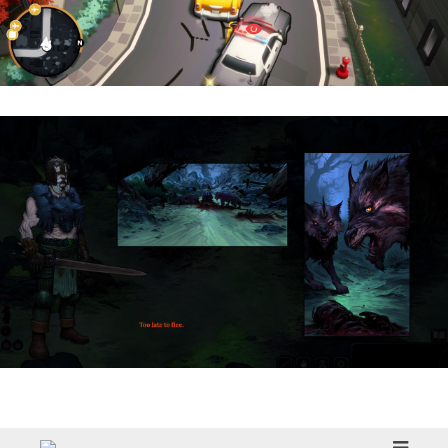
Cargo, Please! | Reseña
HellSlave II – Judgment of the Archon |
Reseña