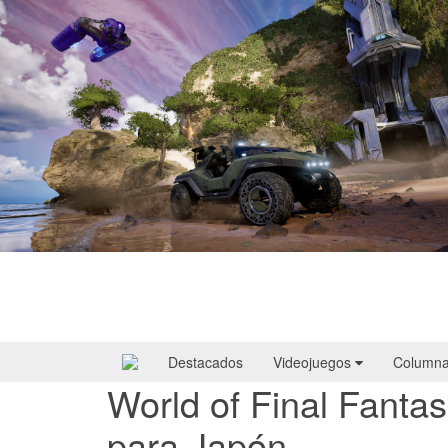
Halo: Campaign Evolved | Reseña
Destacados
Videojuegos
Column
World of Final Fantas
para Japón