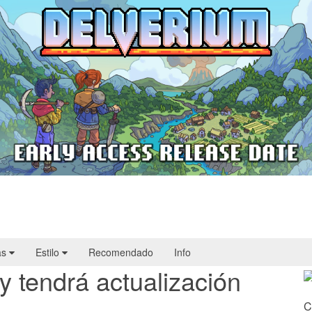
Delverium llegará a Steam Early Access
el 22 de septiembre
as
Estilo
Recomendado
Info
y tendrá actualización
C