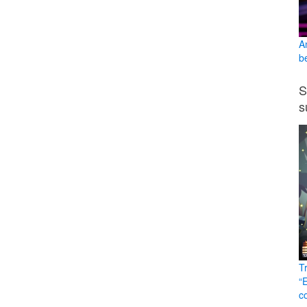
A
b
S
s
T
“
c