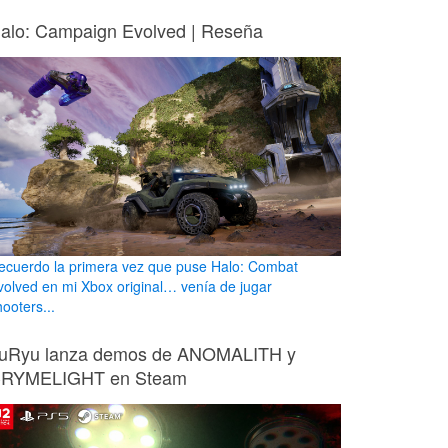
alo: Campaign Evolved | Reseña
ecuerdo la primera vez que puse Halo: Combat
volved en mi Xbox original… venía de jugar
ooters...
uRyu lanza demos de ANOMALITH y
RYMELIGHT en Steam