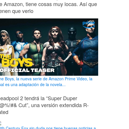
e Amazon, tiene cosas muy locas. Así que
ienen que verlo
he Boys, la nueva serie de Amazon Prime Video, la
ual es una adaptación de la novela...
eadpool 2 tendrá la “Super Duper
@%!#& Cut”, una versión extendida R-
ated
0th Century Fox sin duda nos tiene buenas noticias a