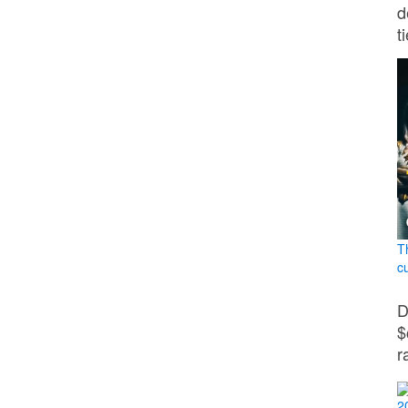
d
t
T
c
D
$
r
2