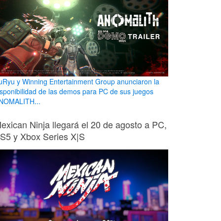
uRyu y Winning Entertainment Group anunciaron la
isponibilidad de las demos para PC de sus juegos
NOMALITH...
exican Ninja llegará el 20 de agosto a PC,
S5 y Xbox Series X|S