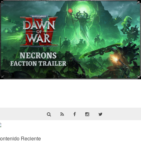
Warhammer 40,000: Dawn of War IV
presenta a los Necrones en un nuevo
tráiler
ontenido Reciente