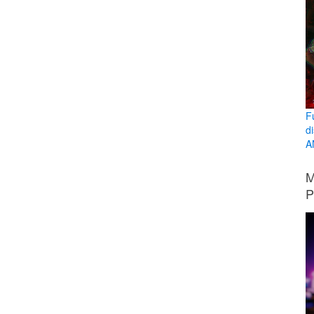
F
d
A
M
P