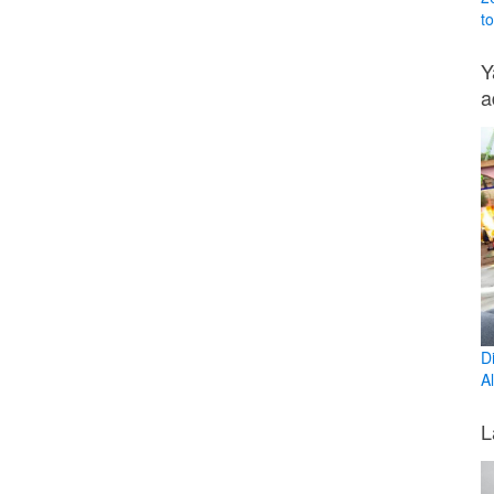
t
Y
a
D
Al
L