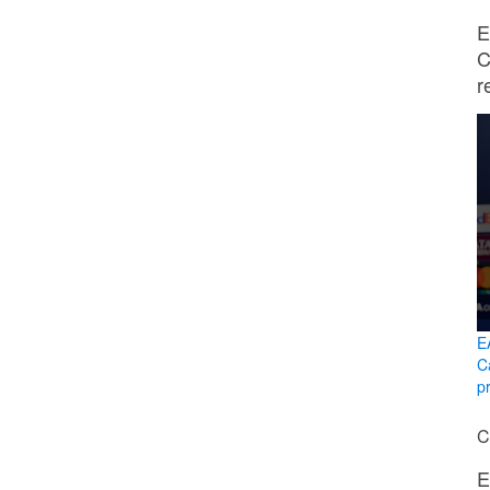
E
C
r
E
C
p
C
E