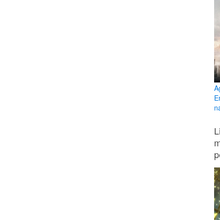
A
E
n
L
m
p