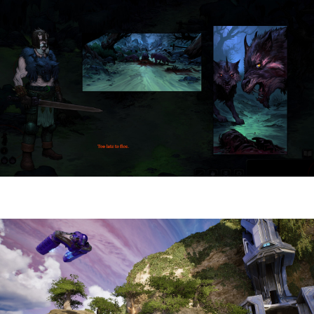
HellSlave II – Judgment of the Archon |
Reseña