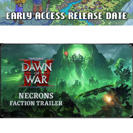
Delverium llegará a Steam Early Access
el 22 de septiembre
Warhammer 40,000: Dawn of War IV
presenta a los Necrones en un nuevo