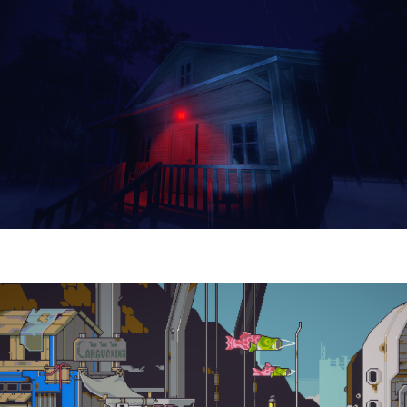
Yellowcreek Stories – The Cabin Watcher
| Reseña