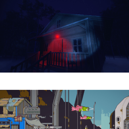
Yellowcreek Stories – The Cabin Watcher
| Reseña