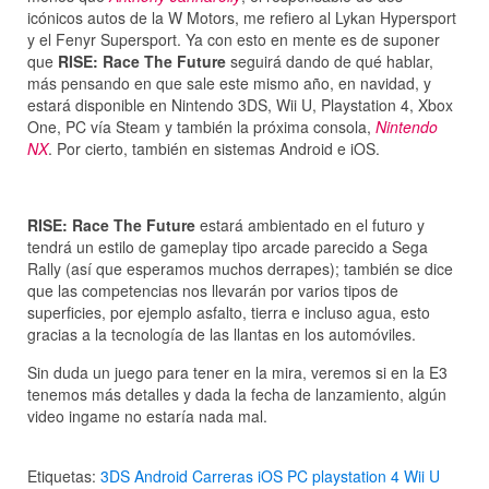
icónicos autos de la W Motors, me refiero al Lykan Hypersport
y el Fenyr Supersport. Ya con esto en mente es de suponer
que
RISE: Race The Future
seguirá dando de qué hablar,
más pensando en que sale este mismo año, en navidad, y
estará disponible en Nintendo 3DS, Wii U, Playstation 4, Xbox
One, PC vía Steam y también la próxima consola,
Nintendo
NX
. Por cierto, también en sistemas Android e iOS.
RISE: Race The Future
estará ambientado en el futuro y
tendrá un estilo de gameplay tipo arcade parecido a Sega
Rally (así que esperamos muchos derrapes); también se dice
que las competencias nos llevarán por varios tipos de
superficies, por ejemplo asfalto, tierra e incluso agua, esto
gracias a la tecnología de las llantas en los automóviles.
Sin duda un juego para tener en la mira, veremos si en la E3
tenemos más detalles y dada la fecha de lanzamiento, algún
video ingame no estaría nada mal.
Etiquetas:
3DS
Android
Carreras
iOS
PC
playstation 4
Wii U