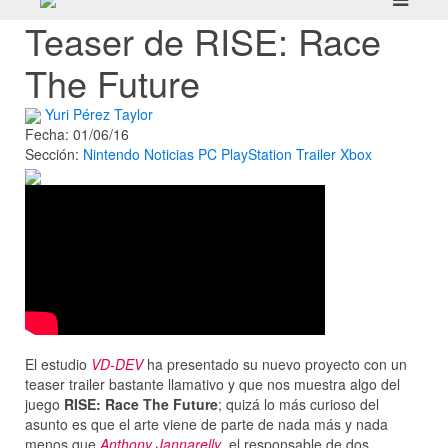
Teaser de RISE: Race
The Future
Yuri Pérez Taylor
Fecha: 01/06/16
Sección:
Nintendo
Noticias
PC
PlayStation
Trailer
Xbox
El estudio
VD-DEV
ha presentado su nuevo proyecto con un
teaser trailer bastante llamativo y que nos muestra algo del
juego
RISE: Race The Future
; quizá lo más curioso del
asunto es que el arte viene de parte de nada más y nada
menos que
Anthony Jannarelly
, el responsable de dos