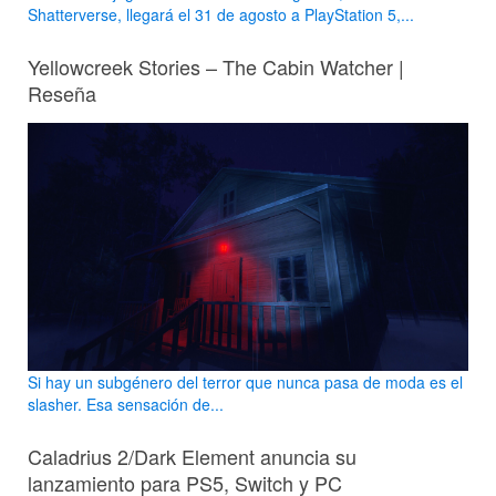
Shatterverse, llegará el 31 de agosto a PlayStation 5,...
Yellowcreek Stories – The Cabin Watcher |
Reseña
Si hay un subgénero del terror que nunca pasa de moda es el
slasher. Esa sensación de...
Caladrius 2/Dark Element anuncia su
lanzamiento para PS5, Switch y PC