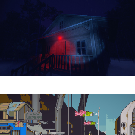
Yellowcreek Stories – The Cabin Watcher
| Reseña