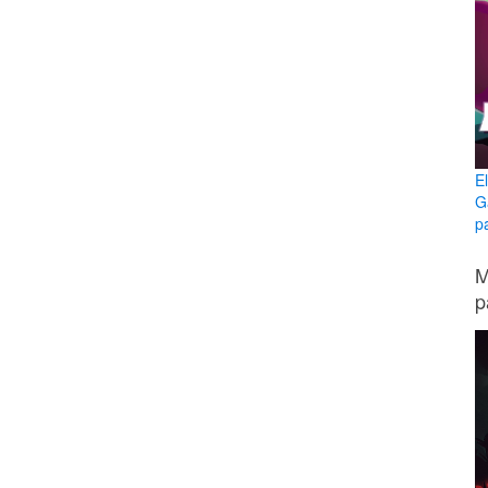
E
G
p
M
p