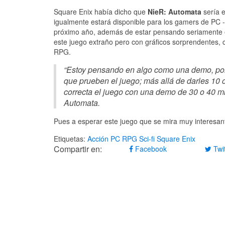
Square Enix había dicho que
NieR: Automata
sería e
igualmente estará disponible para los gamers de PC -l
próximo año, además de estar pensando seriamente e
este juego extraño pero con gráficos sorprendentes, 
RPG.
“Estoy pensando en algo como una demo, por 
que prueben el juego; más allá de darles 10
correcta el juego con una demo de 30 o 40 mi
Automata.
Pues a esperar este juego que se mira muy interesant
Etiquetas:
Acción
PC
RPG
Sci-fi
Square Enix
Compartir en:
Facebook
Twit