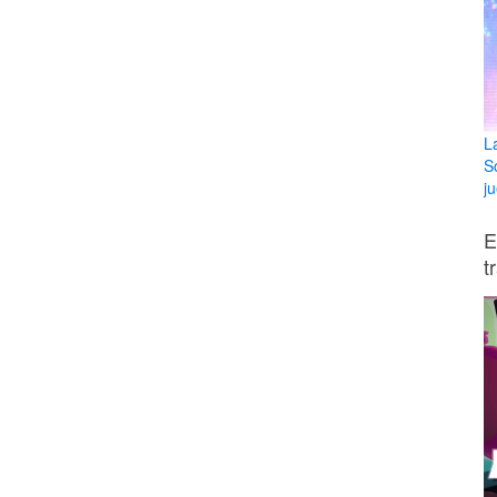
L
S
ju
E
t