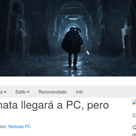
Hell Is Us | Reseña
as
Estilo
Recomendado
Info
ata llegará a PC, pero
C
Q
ión:
Noticias
PC
g