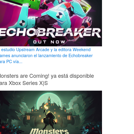
l estudio Upstream Arcade y la editora Weekend
ames anunciaron el lanzamiento de Echobreaker
ara PC vía...
onsters are Coming! ya está disponible
ara Xbox Series X|S