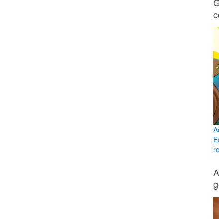
G
c
A
E
ro
A
g