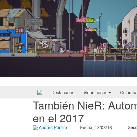
Doloc Town | Reseña
Destacados
Videojuegos
Column
También NieR: Autom
en el 2017
Andrés Portillo
Fecha: 18/08/16
Secc