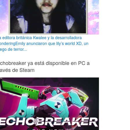
a editora británica Kwalee y la desarrolladora
onderingEmily anunciaron que lily’s world XD, un
ego de terror...
chobreaker ya está disponible en PC a
ravés de Steam