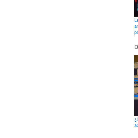
L
a
pa
D
¿
a