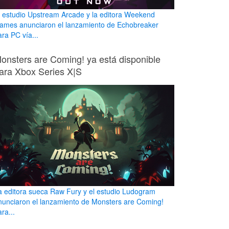
l estudio Upstream Arcade y la editora Weekend
ames anunciaron el lanzamiento de Echobreaker
ara PC vía...
onsters are Coming! ya está disponible
ara Xbox Series X|S
a editora sueca Raw Fury y el estudio Ludogram
nunciaron el lanzamiento de Monsters are Coming!
ra...