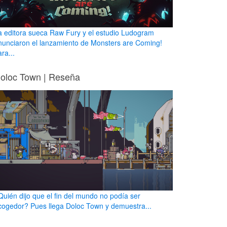
a editora sueca Raw Fury y el estudio Ludogram
nunciaron el lanzamiento de Monsters are Coming!
ra...
oloc Town | Reseña
Quién dijo que el fin del mundo no podía ser
cogedor? Pues llega Doloc Town y demuestra...