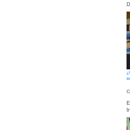
D
¿
a
C
E
t