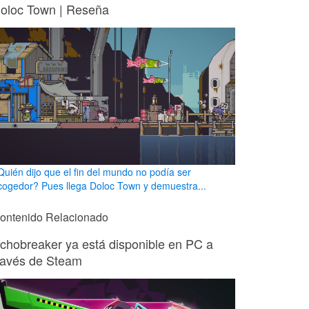
oloc Town | Reseña
Quién dijo que el fin del mundo no podía ser
cogedor? Pues llega Doloc Town y demuestra...
ontenido Relacionado
chobreaker ya está disponible en PC a
ravés de Steam