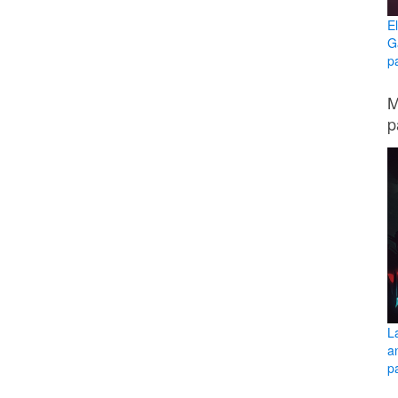
E
G
p
M
p
L
a
pa