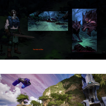
HellSlave II – Judgment of the Archon |
Reseña