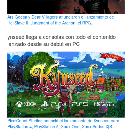
Ars Goetia y Dear Villagers anunciaron el lanzamiento de
HellSlave II: Judgment of the Archon, el RPG...
ynseed llega a consolas con todo el contenido
lanzado desde su debut en PC
PixelCount Studios anunció el lanzamiento de Kynseed para
PlayStation 4, PlayStation 5, Xbox One, Xbox Series X|S...