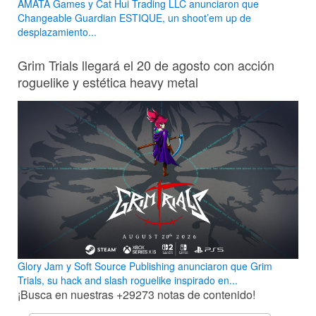
AMATA Games y Cat Hui Trading LLC anunciaron que
Changeable Guardian ESTIQUE, un shoot’em up de
desplazamiento...
Grim Trials llegará el 20 de agosto con acción
roguelike y estética heavy metal
Glory Jam y Soft Source Publishing anunciaron que Grim
Trials, su hack and slash roguelike inspirado en...
¡Busca en nuestras
+29273
notas de contenido!