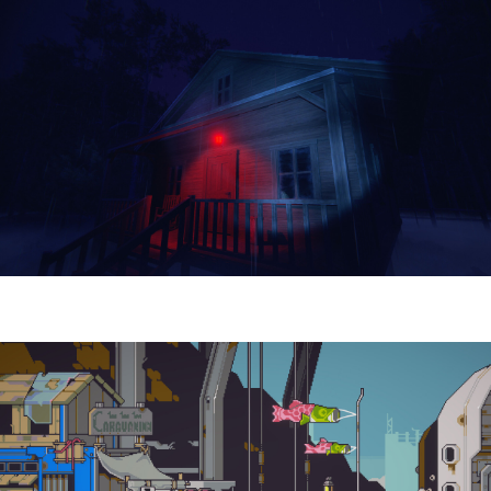
Yellowcreek Stories – The Cabin Watcher
| Reseña