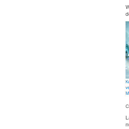
W
d
K
v
Mi
C
L
n