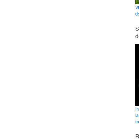
V
d
S
d
I
l
ex
R