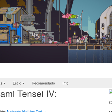
Doloc Town | Reseña
as
Estilo
Recomendado
Info
ami Tensei IV:
C
ión:
Nintendo
Noticias
Trailer