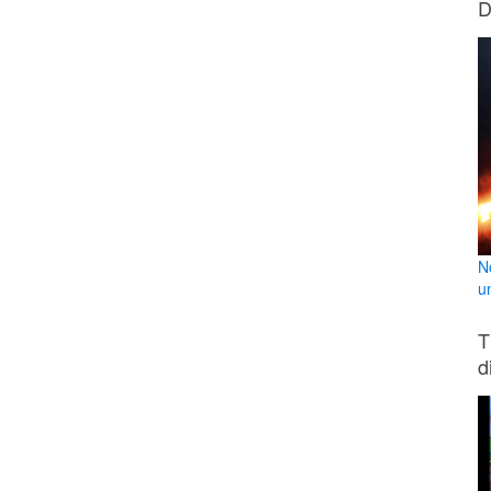
D
N
u
T
d