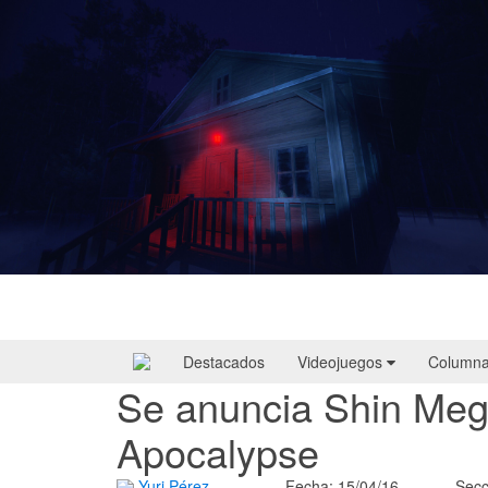
Yellowcreek Stories – The Cabin Watcher
| Reseña
Destacados
Videojuegos
Column
Se anuncia Shin Meg
Apocalypse
Yuri Pérez
Fecha: 15/04/16
Secc