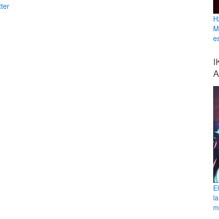
ter
H
M
e
I
A
E
l
ma