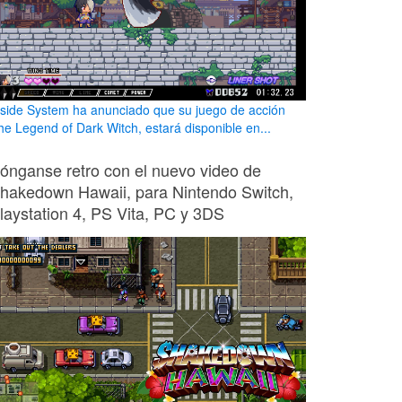
nside System ha anunciado que su juego de acción
he Legend of Dark Witch, estará disponible en...
ónganse retro con el nuevo video de
hakedown Hawaii, para Nintendo Switch,
laystation 4, PS Vita, PC y 3DS