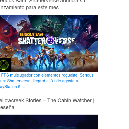
erious Sam: Shatterverse anuncia su
anzamiento para este mes
l FPS multijugador con elementos roguelite, Serious
am: Shatterverse, llegará el 31 de agosto a
ayStation 5,...
ellowcreek Stories – The Cabin Watcher |
eseña