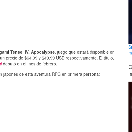
S
gami Tensei IV: Apocalypse
, juego que estará disponible en
m
a un precio de $64.99 y $49.99 USD respectivamente. El título,
l
debutó en el mes de febrero.
C
l
en japonés de esta aventura RPG en primera persona: