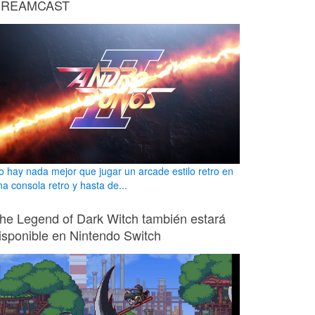
REAMCAST
o hay nada mejor que jugar un arcade estilo retro en
na consola retro y hasta de...
he Legend of Dark Witch también estará
isponible en Nintendo Switch