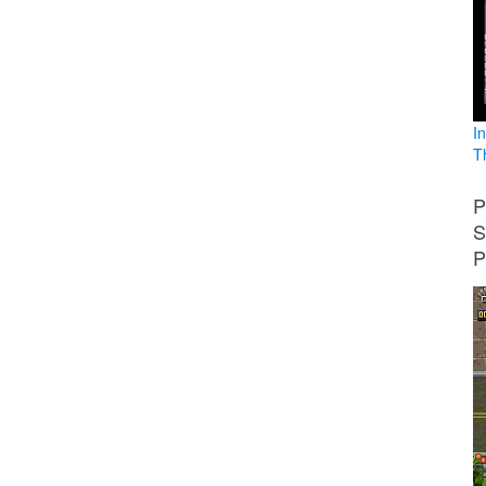
I
T
P
S
P