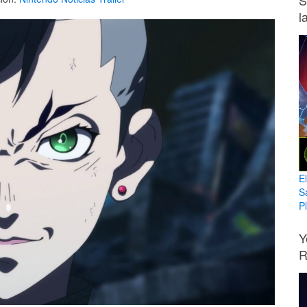
S
l
E
S
Pl
Y
R