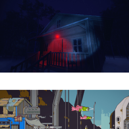
Yellowcreek Stories – The Cabin Watcher
| Reseña