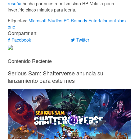
reseña
hecha por nuestro mismísimo RP. Vale la pena
invertirle cinco minutos para leerla.
Etiquetas:
Microsoft Studios
PC
Remedy Entertainment
xbox
one
Compartir en:
Facebook
Twitter
Contenido Reciente
Serious Sam: Shatterverse anuncia su
lanzamiento para este mes