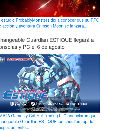
l estudio ProbablyMonsters dio a conocer que su RPG
e acción y aventura Crimson Moon se lanzará...
hangeable Guardian ESTIQUE llegará a
onsolas y PC el 6 de agosto
MATA Games y Cat Hui Trading LLC anunciaron que
hangeable Guardian ESTIQUE, un shoot’em up de
esplazamiento...