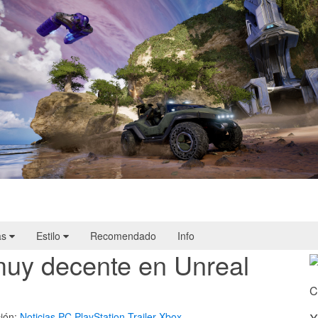
Halo: Campaign Evolved | Reseña
as
Estilo
Recomendado
Info
muy decente en Unreal
C
ión:
Noticias
PC
PlayStation
Trailer
Xbox