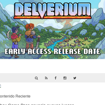
Delverium llegará a Steam Early Access
el 22 de septiembre
ontenido Reciente