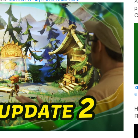
X
p
C
X
a
H
R