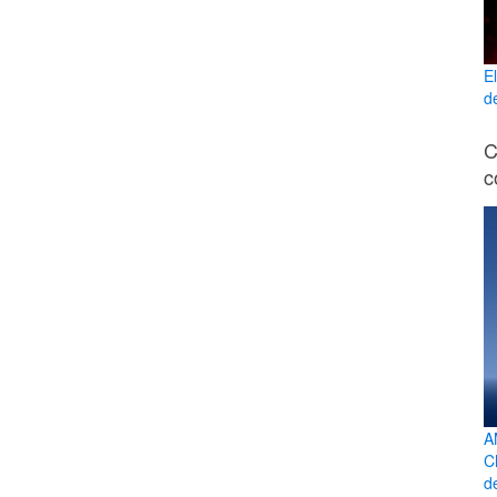
E
d
C
c
A
C
d