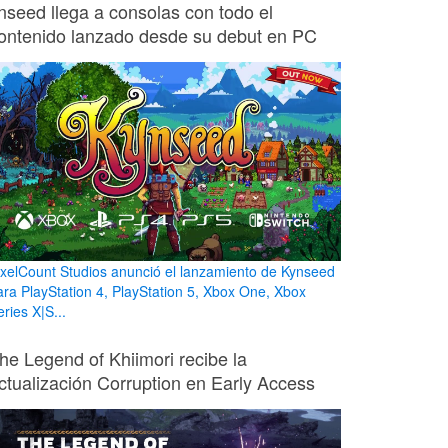
nseed llega a consolas con todo el
ontenido lanzado desde su debut en PC
ixelCount Studios anunció el lanzamiento de Kynseed
ara PlayStation 4, PlayStation 5, Xbox One, Xbox
ries X|S...
he Legend of Khiimori recibe la
ctualización Corruption en Early Access