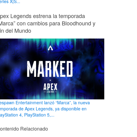
ries X|S...
pex Legends estrena la temporada
Marca” con cambios para Bloodhound y
in del Mundo
espawn Entertainment lanzó “Marca”, la nueva
emporada de Apex Legends, ya disponible en
ayStation 4, PlayStation 5,...
ontenido Relacionado