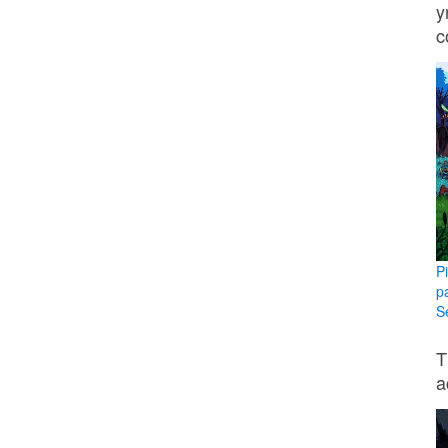
y
c
P
p
Se
T
a