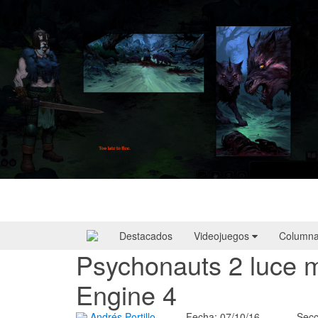
HellSlave II – Judgment of the Archon |
Reseña
Destacados
Videojuegos
Column
Psychonauts 2 luce 
Engine 4
Andrés Portillo
Fecha: 07/10/16
Secc