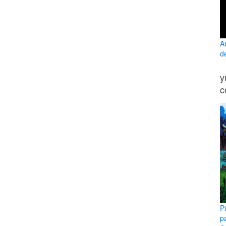
A
d
y
c
P
p