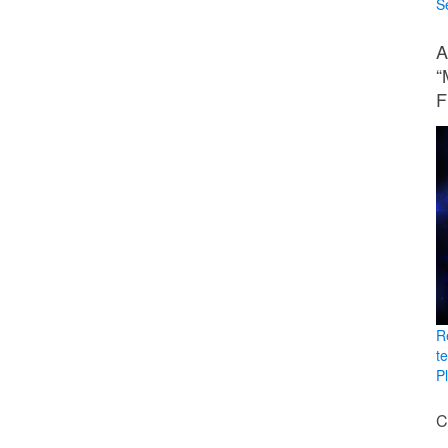
Se
A
“
F
R
t
Pl
C