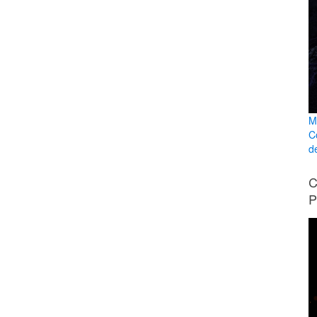
M
C
d
C
P