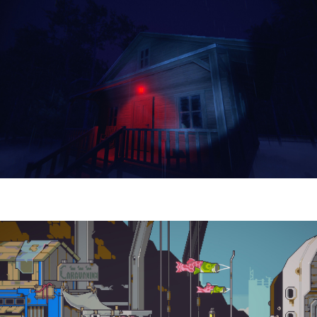
Yellowcreek Stories – The Cabin Watcher
| Reseña