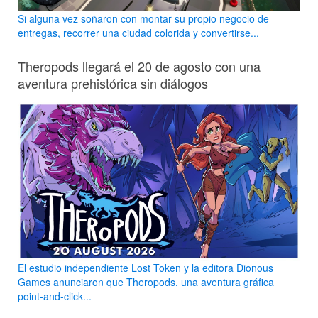
Si alguna vez soñaron con montar su propio negocio de
entregas, recorrer una ciudad colorida y convertirse...
Theropods llegará el 20 de agosto con una
aventura prehistórica sin diálogos
El estudio independiente Lost Token y la editora Dionous
Games anunciaron que Theropods, una aventura gráfica
point-and-click...