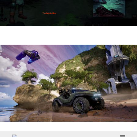
HellSlave II – Judgment of the Archon |
Reseña
Halo: Campaign Evolved | Reseña