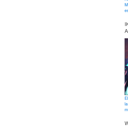
M
e
I
A
E
l
ma
W