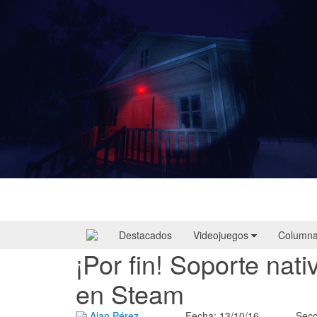
Yellowcreek Stories – The Cabin Watcher
| Reseña
Destacados
Videojuegos
Column
¡Por fin! Soporte nat
en Steam
Alan Pérez
Fecha: 13/10/16
Secc