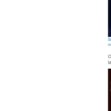
S
m
C
l