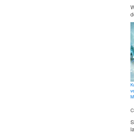
W
d
K
v
Mi
C
S
l