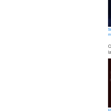
S
m
C
l
H