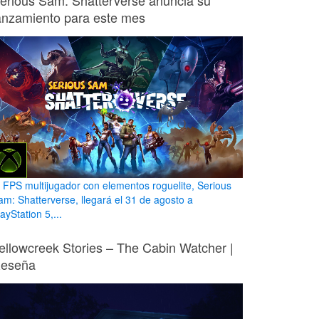
erious Sam: Shatterverse anuncia su
anzamiento para este mes
l FPS multijugador con elementos roguelite, Serious
am: Shatterverse, llegará el 31 de agosto a
ayStation 5,...
ellowcreek Stories – The Cabin Watcher |
eseña