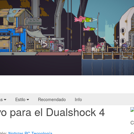
Doloc Town | Reseña
as
Estilo
Recomendado
Info
ivo para el Dualshock 4
C
ión:
Noticias
PC
Tecnología