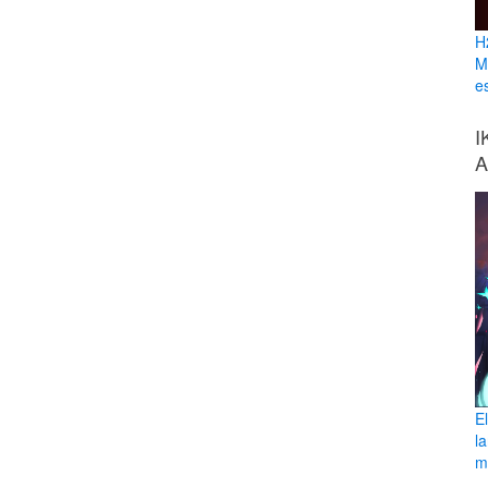
H
M
e
I
A
E
l
ma