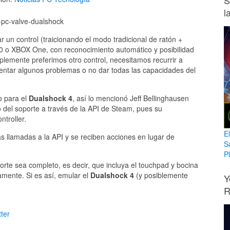
S
l
 un control (traicionando el modo tradicional de ratón +
0 o XBOX One, con reconocimiento automático y posibilidad
plemente preferimos otro control, necesitamos recurrir a
entar algunos problemas o no dar todas las capacidades del
o para el
Dualshock 4
, así lo mencionó Jeff Bellinghausen
 del soporte a través de la API de Steam, pues su
ntroller.
E
s llamadas a la API y se reciben acciones en lugar de
S
Pl
orte sea completo, es decir, que incluya el touchpad y bocina
amente. Si es así, emular el
Dualshock 4
(y posiblemente
Y
R
ter