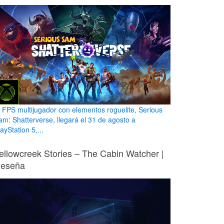
l FPS multijugador con elementos roguelite, Serious
am: Shatterverse, llegará el 31 de agosto a
ayStation 5,...
ellowcreek Stories – The Cabin Watcher |
eseña