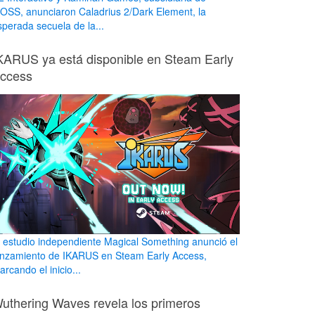
OSS, anunciaron Caladrius 2/Dark Element, la
sperada secuela de la...
KARUS ya está disponible en Steam Early
ccess
l estudio independiente Magical Something anunció el
anzamiento de IKARUS en Steam Early Access,
rcando el inicio...
uthering Waves revela los primeros