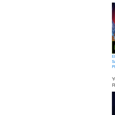
E
S
Pl
Y
R