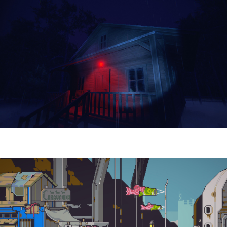
Yellowcreek Stories – The Cabin Watcher
| Reseña