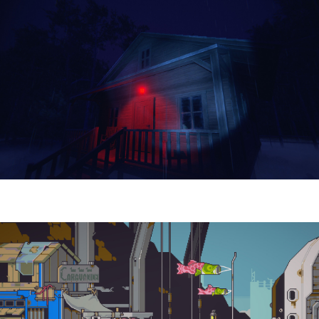
Yellowcreek Stories – The Cabin Watcher
| Reseña