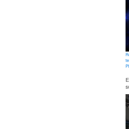
R
t
Pl
E
s