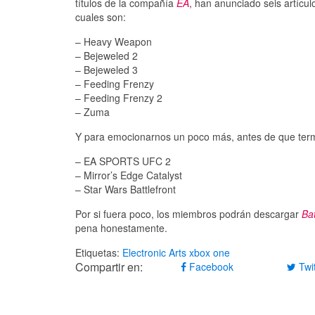
títulos de la compañía
EA
, han anunciado seis artícu
cuales son:
– Heavy Weapon
– Bejeweled 2
– Bejeweled 3
– Feeding Frenzy
– Feeding Frenzy 2
– Zuma
Y para emocionarnos un poco más, antes de que termi
– EA SPORTS UFC 2
– Mirror’s Edge Catalyst
– Star Wars Battlefront
Por si fuera poco, los miembros podrán descargar
Bat
pena honestamente.
Etiquetas:
Electronic Arts
xbox one
Compartir en:
Facebook
Twit