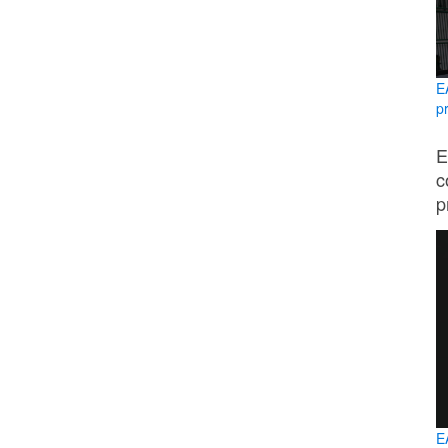
E
p
E
c
p
E