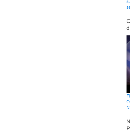
s
se
O
d
F
O
N
N
P