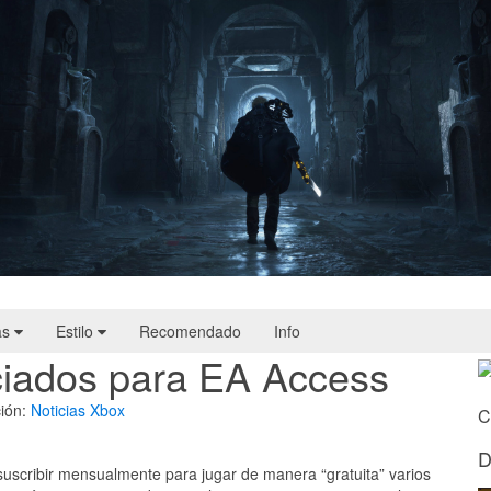
Hell Is Us | Reseña
as
Estilo
Recomendado
Info
iados para EA Access
ión:
Noticias
Xbox
C
D
n suscribir mensualmente para jugar de manera “gratuita” varios