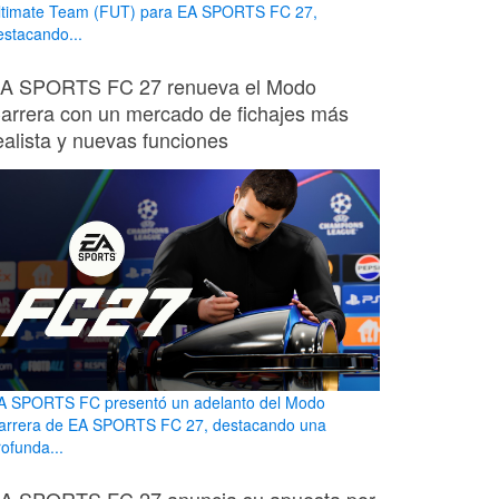
ltimate Team (FUT) para EA SPORTS FC 27,
estacando...
A SPORTS FC 27 renueva el Modo
arrera con un mercado de fichajes más
ealista y nuevas funciones
A SPORTS FC presentó un adelanto del Modo
arrera de EA SPORTS FC 27, destacando una
rofunda...