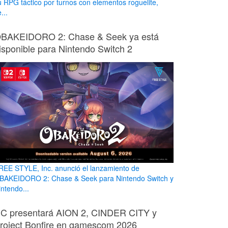
u RPG táctico por turnos con elementos roguelite,
...
BAKEIDORO 2: Chase & Seek ya está
isponible para Nintendo Switch 2
REE STYLE, Inc. anunció el lanzamiento de
BAKEIDORO 2: Chase & Seek para Nintendo Switch y
intendo...
C presentará AION 2, CINDER CITY y
roject Bonfire en gamescom 2026