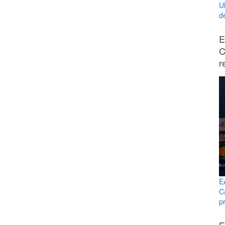
U
d
E
C
r
E
C
p