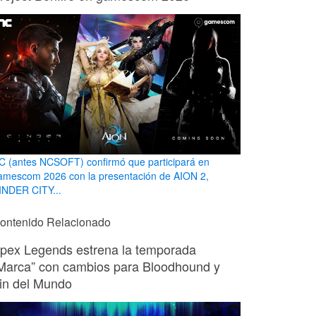
C (antes NCSOFT) confirmó que participará en
amescom 2026 con la presentación de AION 2,
INDER CITY...
ontenido Relacionado
pex Legends estrena la temporada
Marca” con cambios para Bloodhound y
in del Mundo