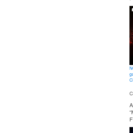
N
g
C
C
A
“
F