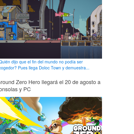
Quién dijo que el fin del mundo no podía ser
cogedor? Pues llega Doloc Town y demuestra...
round Zero Hero llegará el 20 de agosto a
onsolas y PC