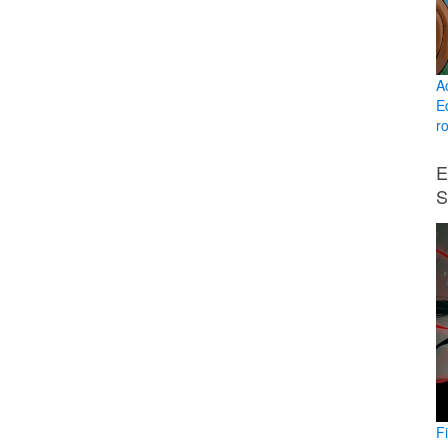
A
E
ro
E
S
F