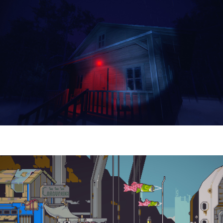
Yellowcreek Stories – The Cabin Watcher
| Reseña