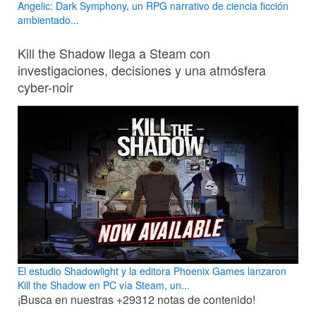
Angelic: Dark Symphony, un RPG narrativo de ciencia ficción
ambientado...
Kill the Shadow llega a Steam con
investigaciones, decisiones y una atmósfera
cyber-noir
El estudio Shadowlight y la editora Phoenix Games lanzaron
Kill the Shadow en PC vía Steam, un...
¡Busca en nuestras
+29312
notas de contenido!