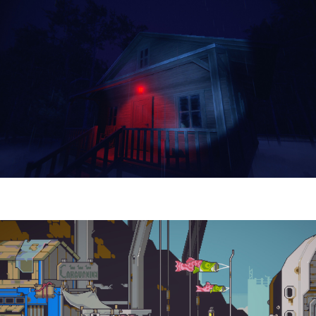
Yellowcreek Stories – The Cabin Watcher
| Reseña