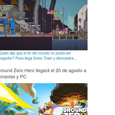
Quién dijo que el fin del mundo no podía ser
cogedor? Pues llega Doloc Town y demuestra...
round Zero Hero llegará el 20 de agosto a
onsolas y PC