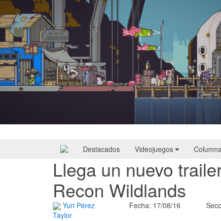
Doloc Town | Reseña
Destacados
Videojuegos
Column
Llega un nuevo trail
Recon Wildlands
Yuri Pérez
Fecha: 17/08/16
Secc
Taylor