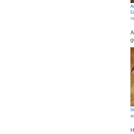
A
E
ro
A
g
S
a
H