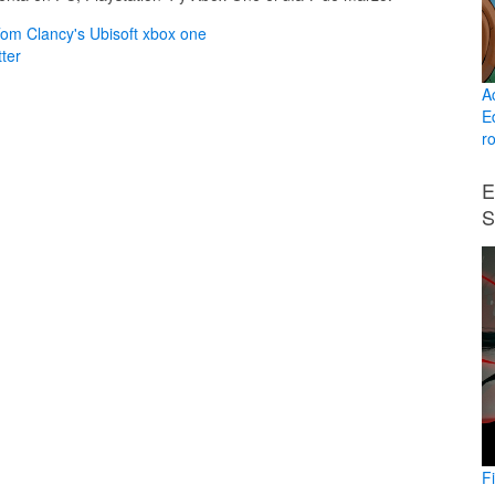
om Clancy's
Ubisoft
xbox one
ter
A
E
ro
E
S
F