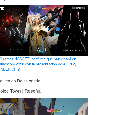
C (antes NCSOFT) confirmó que participará en
amescom 2026 con la presentación de AION 2,
INDER CITY...
ontenido Relacionado
oloc Town | Reseña