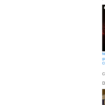
N
g
C
C
D