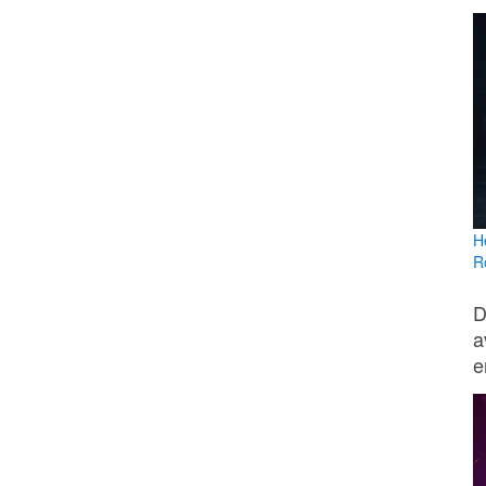
H
R
D
a
e