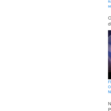
s
se
O
d
F
O
N
N
P