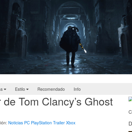
Hell Is Us | Reseña
as
Estilo
Recomendado
Info
er de Tom Clancy’s Ghost
C
D
ión:
Noticias
PC
PlayStation
Trailer
Xbox