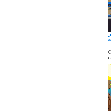
¿
a
G
c