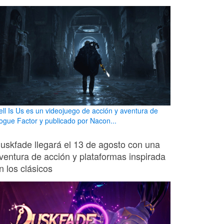
ell Is Us es un videojuego de acción y aventura de
ogue Factor y publicado por Nacon...
uskfade llegará el 13 de agosto con una
ventura de acción y plataformas inspirada
n los clásicos