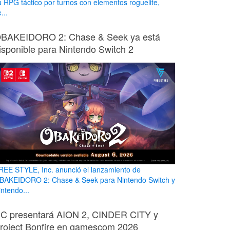
u RPG táctico por turnos con elementos roguelite,
...
BAKEIDORO 2: Chase & Seek ya está
isponible para Nintendo Switch 2
REE STYLE, Inc. anunció el lanzamiento de
BAKEIDORO 2: Chase & Seek para Nintendo Switch y
intendo...
C presentará AION 2, CINDER CITY y
roject Bonfire en gamescom 2026