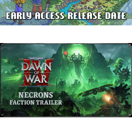
Delverium llegará a Steam Early Access
el 22 de septiembre
Warhammer 40,000: Dawn of War IV
presenta a los Necrones en un nuevo