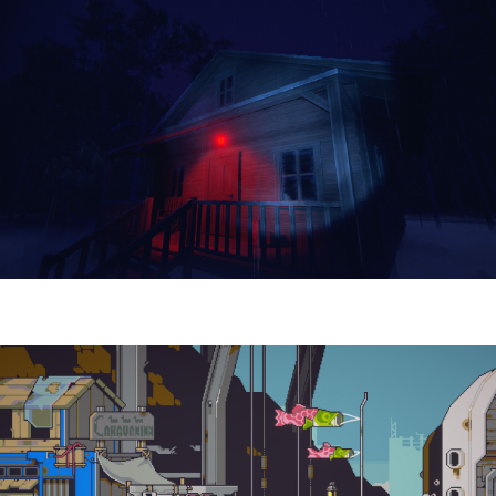
Yellowcreek Stories – The Cabin Watcher
| Reseña