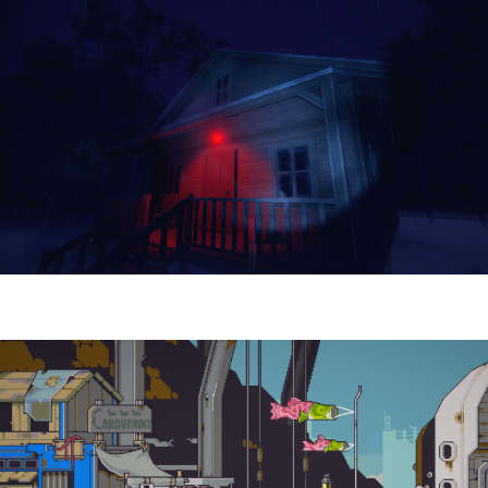
Yellowcreek Stories – The Cabin Watcher
| Reseña