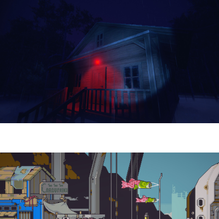
Yellowcreek Stories – The Cabin Watcher
| Reseña