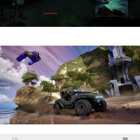
HellSlave II – Judgment of the Archon |
Reseña
Halo: Campaign Evolved | Reseña