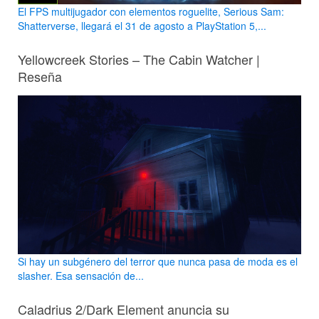
El FPS multijugador con elementos roguelite, Serious Sam:
Shatterverse, llegará el 31 de agosto a PlayStation 5,...
Yellowcreek Stories – The Cabin Watcher |
Reseña
Si hay un subgénero del terror que nunca pasa de moda es el
slasher. Esa sensación de...
Caladrius 2/Dark Element anuncia su