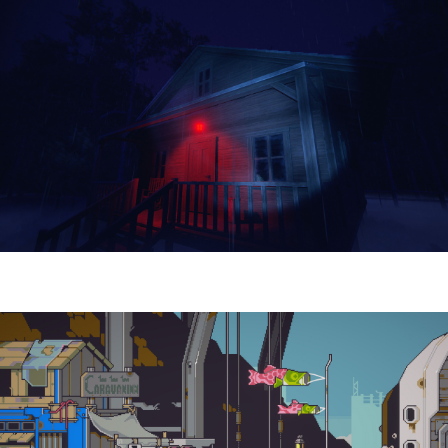
Yellowcreek Stories – The Cabin Watcher
| Reseña