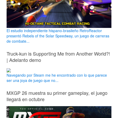
El estudio independiente hispano-brasileño RetroReactor
presentó Rebels of the Solar Speedway, un juego de carreras
de combate...
Truck-kun is Supporting Me from Another World?!
| Adelanto demo
Navegando por Steam me he encontrado con lo que parece
ser una joya de juego que no...
MXGP 26 muestra su primer gameplay, el juego
llegará en octubre