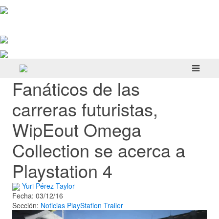
Yellowcreek Stories – The Cabin
Watcher | Reseña
Doloc Town | Reseña
Hell Is Us | Reseña
Fanáticos de las
carreras futuristas,
WipEout Omega
Collection se acerca a
Playstation 4
Yuri Pérez Taylor
Fecha: 03/12/16
Sección:
Noticias
PlayStation
Trailer