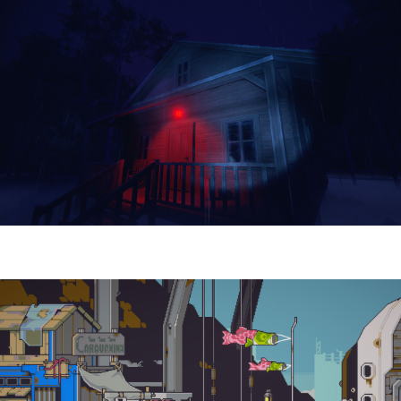
Yellowcreek Stories – The Cabin Watcher
| Reseña