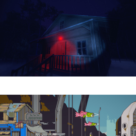
Yellowcreek Stories – The Cabin Watcher
| Reseña