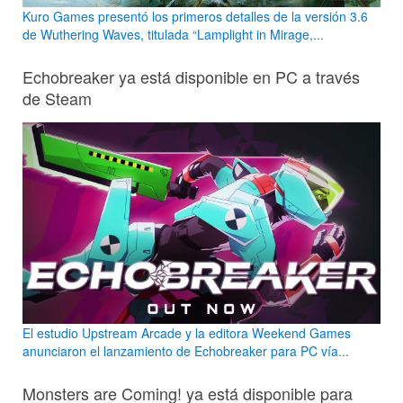
Kuro Games presentó los primeros detalles de la versión 3.6
de Wuthering Waves, titulada “Lamplight in Mirage,...
Echobreaker ya está disponible en PC a través
de Steam
El estudio Upstream Arcade y la editora Weekend Games
anunciaron el lanzamiento de Echobreaker para PC vía...
Monsters are Coming! ya está disponible para