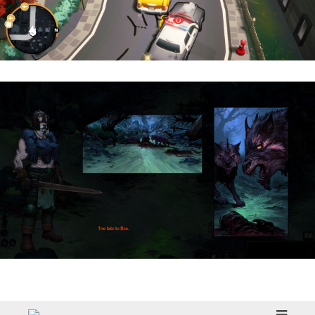
Cargo, Please! | Reseña
HellSlave II – Judgment of the Archon |
Reseña