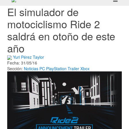
El simulador de
motociclismo Ride 2
saldrá en otoño de este
año
Yuri Pérez Taylor
Fecha: 31/05/16
Sección:
Noticias
PC
PlayStation
Trailer
Xbox