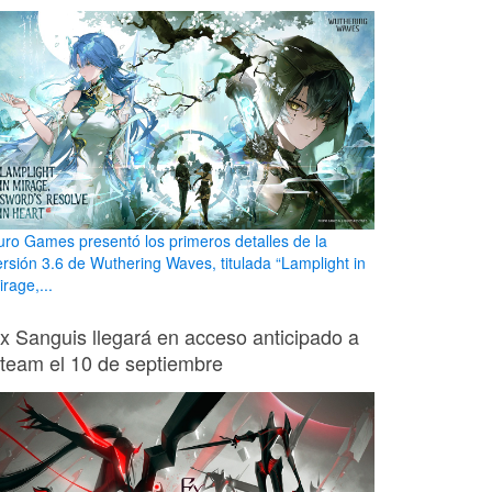
uro Games presentó los primeros detalles de la
ersión 3.6 de Wuthering Waves, titulada “Lamplight in
rage,...
x Sanguis llegará en acceso anticipado a
team el 10 de septiembre