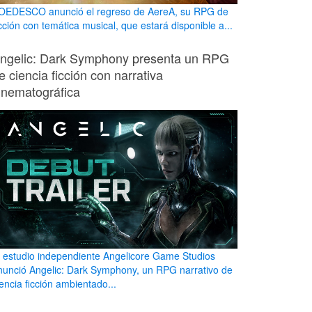
OEDESCO anunció el regreso de AereA, su RPG de
cción con temática musical, que estará disponible a...
ngelic: Dark Symphony presenta un RPG
e ciencia ficción con narrativa
inematográfica
l estudio independiente Angelicore Game Studios
nunció Angelic: Dark Symphony, un RPG narrativo de
iencia ficción ambientado...