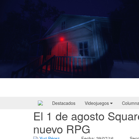
Yellowcreek Stories – The Cabin Watcher
| Reseña
Destacados
Videojuegos
Column
El 1 de agosto Squar
nuevo RPG
Yuri Pérez
Fecha: 29/07/16
Secc