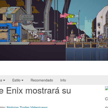
Doloc Town | Reseña
as
Estilo
Recomendado
Info
e Enix mostrará su
C
ión:
Noticias
Trailer
Videojuego