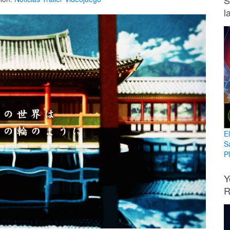
S
l
E
S
Pl
Y
R