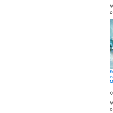
W
d
K
v
Mi
C
W
d