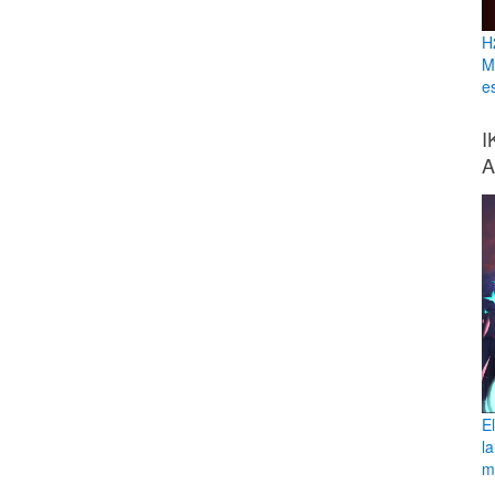
H
M
e
I
A
E
l
ma