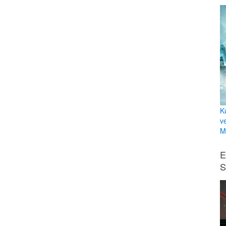
K
v
Mi
E
S