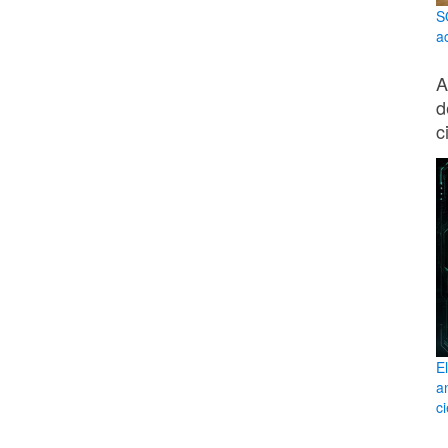
S
a
A
d
c
E
a
c