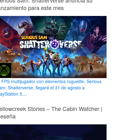
erious Sam: Shatterverse anuncia su
anzamiento para este mes
l FPS multijugador con elementos roguelite, Serious
am: Shatterverse, llegará el 31 de agosto a
ayStation 5,...
ellowcreek Stories – The Cabin Watcher |
eseña