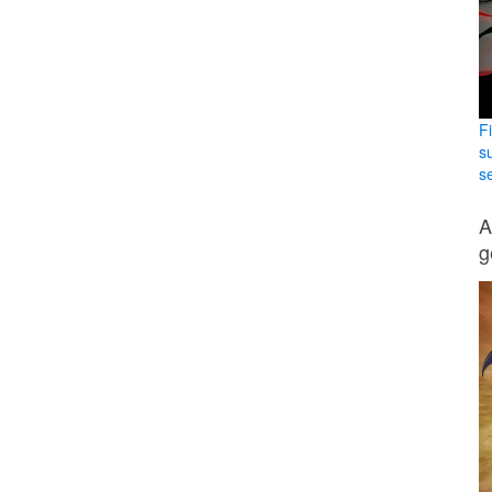
F
s
se
A
g