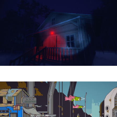
Yellowcreek Stories – The Cabin Watcher
| Reseña