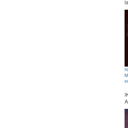
l
H
M
e
I
A