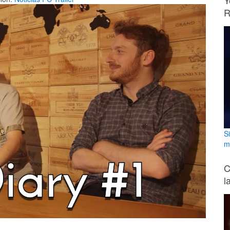
Y
R
S
m
C
l