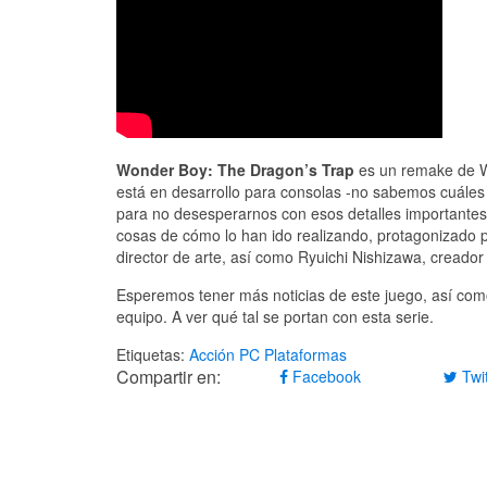
Wonder Boy: The Dragon’s Trap
es un remake de W
está en desarrollo para consolas -no sabemos cuáles 
para no desesperarnos con esos detalles importantes
cosas de cómo lo han ido realizando, protagonizado p
director de arte, así como Ryuichi Nishizawa, creador 
Esperemos tener más noticias de este juego, así com
equipo. A ver qué tal se portan con esta serie.
Etiquetas:
Acción
PC
Plataformas
Compartir en:
Facebook
Twit