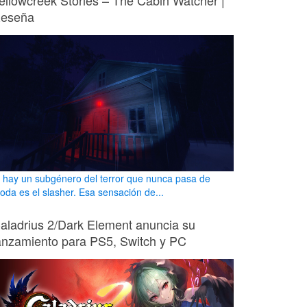
ellowcreek Stories – The Cabin Watcher |
eseña
i hay un subgénero del terror que nunca pasa de
oda es el slasher. Esa sensación de...
aladrius 2/Dark Element anuncia su
anzamiento para PS5, Switch y PC