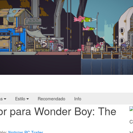
Doloc Town | Reseña
as
Estilo
Recomendado
Info
dor para Wonder Boy: The
C
ión:
Noticias
PC
Trailer