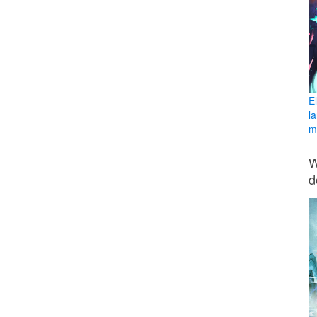
E
l
ma
W
d