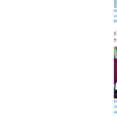
K
v
Mi
E
t
E
G
p