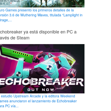
uro Games presentó los primeros detalles de la
ersión 3.6 de Wuthering Waves, titulada “Lamplight in
rage,...
chobreaker ya está disponible en PC a
ravés de Steam
l estudio Upstream Arcade y la editora Weekend
ames anunciaron el lanzamiento de Echobreaker
ara PC vía...