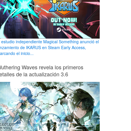
l estudio independiente Magical Something anunció el
anzamiento de IKARUS en Steam Early Access,
rcando el inicio...
uthering Waves revela los primeros
etalles de la actualización 3.6