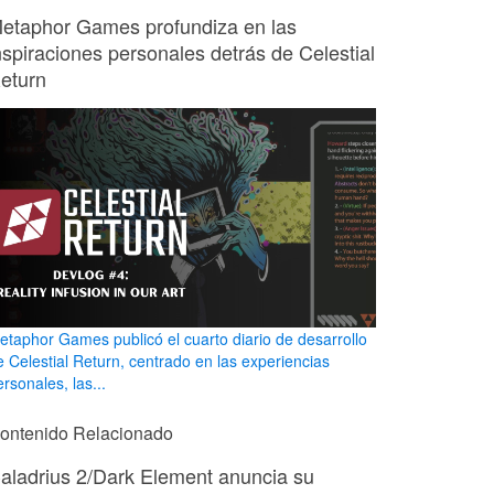
etaphor Games profundiza en las
nspiraciones personales detrás de Celestial
eturn
etaphor Games publicó el cuarto diario de desarrollo
e Celestial Return, centrado en las experiencias
rsonales, las...
ontenido Relacionado
aladrius 2/Dark Element anuncia su