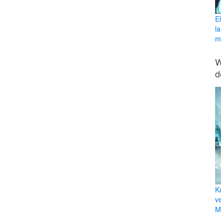
E
l
ma
W
d
K
v
Mi