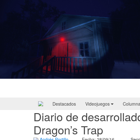
Yellowcreek Stories – The Cabin Watcher
| Reseña
Destacados
Videojuegos
Column
Diario de desarrolla
Dragon’s Trap
Andrés Portillo
Fecha: 28/09/16
Secc