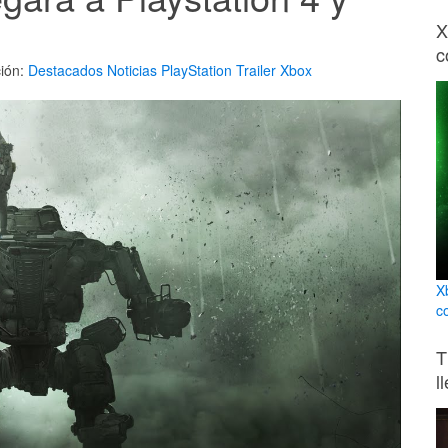
X
c
ión:
Destacados
Noticias
PlayStation
Trailer
Xbox
X
c
T
l