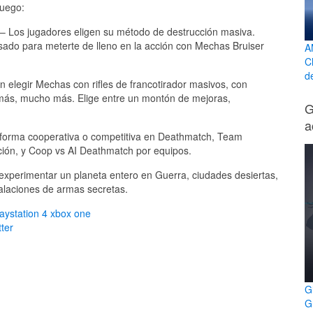
juego:
– Los jugadores eligen su método de destrucción masiva.
sado para meterte de lleno en la acción con Mechas Bruiser
A
C
d
 elegir Mechas con rifles de francotirador masivos, con
más, mucho más. Elige entre un montón de mejoras,
G
a
 forma cooperativa o competitiva en Deathmatch, Team
ción, y Coop vs AI Deathmatch por equipos.
experimentar un planeta entero en Guerra, ciudades desiertas,
talaciones de armas secretas.
laystation 4
xbox one
ter
G
G