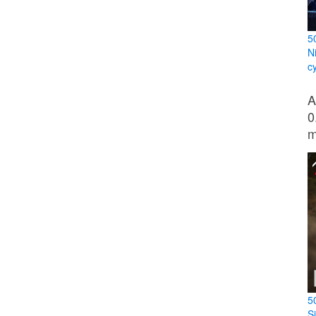
5
N
c
A
0
m
5
S