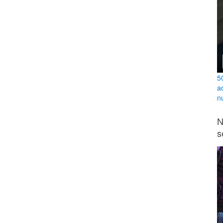
5
a
n
N
s