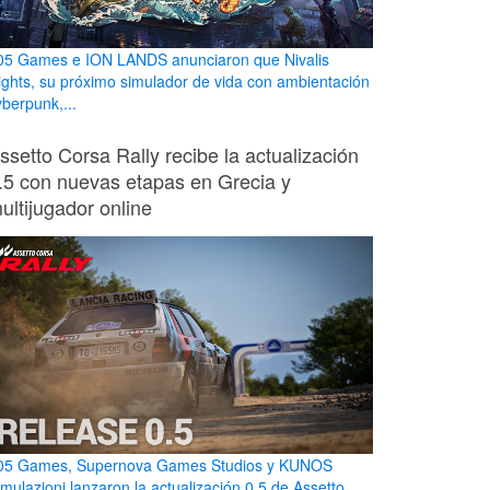
05 Games e ION LANDS anunciaron que Nivalis
ights, su próximo simulador de vida con ambientación
yberpunk,...
ssetto Corsa Rally recibe la actualización
.5 con nuevas etapas en Grecia y
ultijugador online
05 Games, Supernova Games Studios y KUNOS
imulazioni lanzaron la actualización 0.5 de Assetto