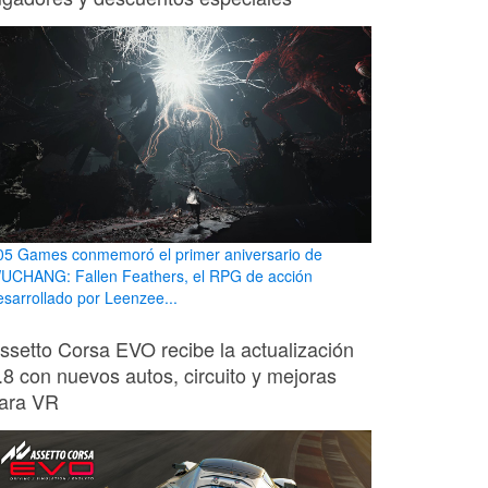
05 Games conmemoró el primer aniversario de
UCHANG: Fallen Feathers, el RPG de acción
esarrollado por Leenzee...
ssetto Corsa EVO recibe la actualización
.8 con nuevos autos, circuito y mejoras
ara VR