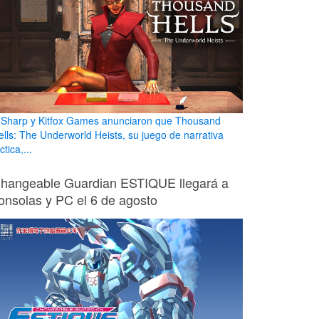
 Sharp y Kitfox Games anunciaron que Thousand
ells: The Underworld Heists, su juego de narrativa
ctica,...
hangeable Guardian ESTIQUE llegará a
onsolas y PC el 6 de agosto