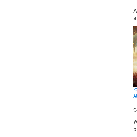
A
a
K
At
C
W
p
j