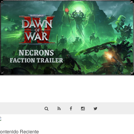
Warhammer 40,000: Dawn of War IV
presenta a los Necrones en un nuevo
tráiler
ontenido Reciente