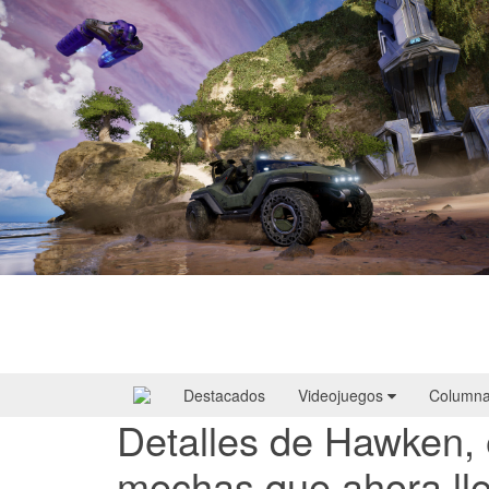
Halo: Campaign Evolved | Reseña
Destacados
Videojuegos
Column
Detalles de Hawken, 
mechas que ahora lle