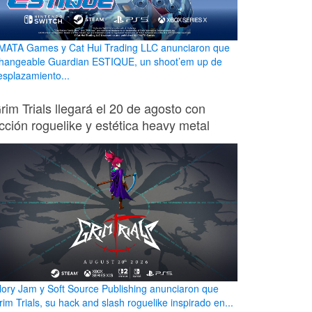
MATA Games y Cat Hui Trading LLC anunciaron que
hangeable Guardian ESTIQUE, un shoot’em up de
esplazamiento...
rim Trials llegará el 20 de agosto con
cción roguelike y estética heavy metal
lory Jam y Soft Source Publishing anunciaron que
rim Trials, su hack and slash roguelike inspirado en...