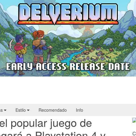
Delverium llegará a Steam Early Access
el 22 de septiembre
as
Estilo
Recomendado
Info
el popular juego de
gará a Playstation 4 y
C